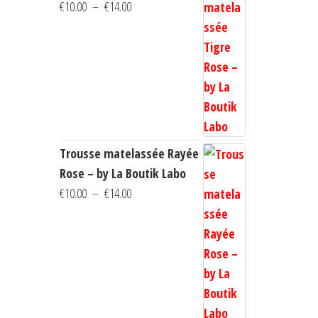
Plage
€
10.00
–
€
14.00
de
prix :
€10.00
à
€14.00
Trousse matelassée Rayée
Rose – by La Boutik Labo
Plage
€
10.00
–
€
14.00
de
prix :
€10.00
à
€14.00