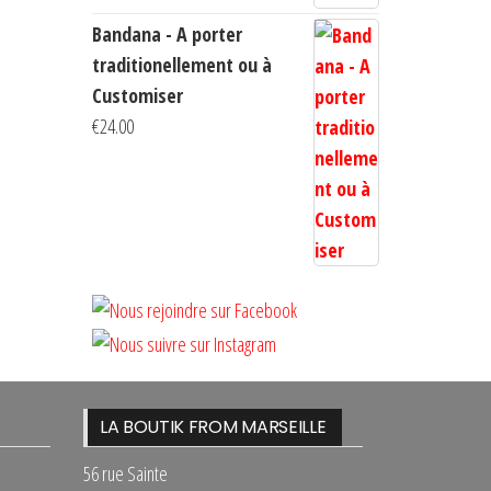
Bandana - A porter
traditionellement ou à
Customiser
€
24.00
LA BOUTIK FROM MARSEILLE
56 rue Sainte