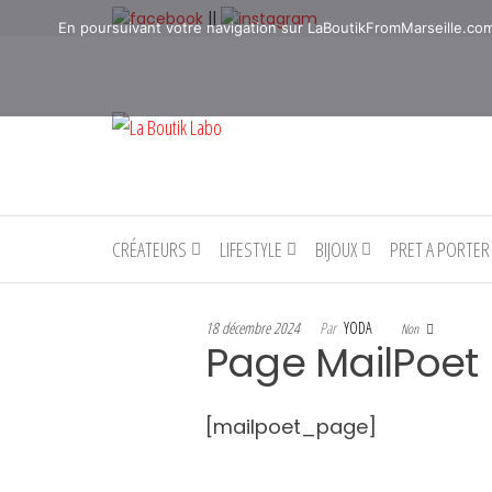
Aller
||
En poursuivant votre navigation sur LaBoutikFromMarseille.com, 
au
contenu
La
La
boutique
Boutik
de
Labo
denicheur
de
talents à
CRÉATEURS
LIFESTYLE
BIJOUX
PRET A PORTER
Marseille
en
Provence
18 décembre 2024
Par
YODA
Non
Page MailPoet
[mailpoet_page]