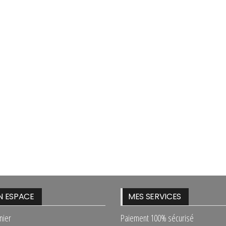
 ESPACE
MES SERVICES
nier
Paiement 100% sécurisé