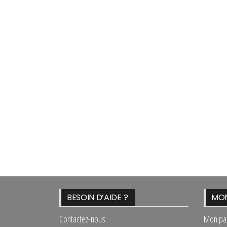
BESOIN D’AIDE ?
MON
Contactez-nous
Mon pa