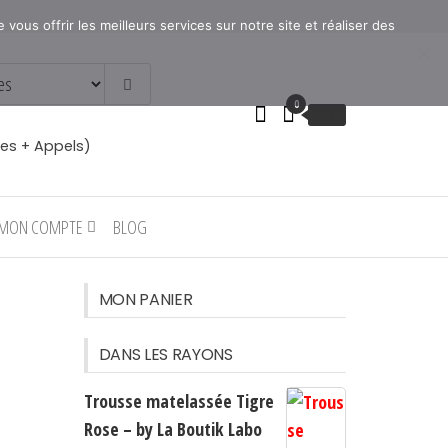
ous offrir les meilleurs services sur notre site et réaliser des
0
€
0.00
es + Appels)
MON COMPTE
BLOG
MON PANIER
DANS LES RAYONS
Trousse matelassée Tigre
Rose – by La Boutik Labo