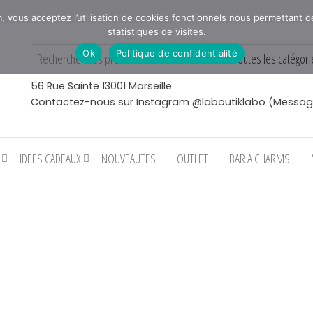
vous acceptez l’utilisation de cookies fonctionnels nous permettant de v
statistiques de visites.
Ok
Politique de confidentialité
56 Rue Sainte 13001 Marseille
Contactez-nous sur Instagram @laboutiklabo (Messag
IDEES CADEAUX
NOUVEAUTES
OUTLET
BAR A CHARMS