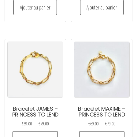
Ajouter au panier
Ajouter au panier
Bracelet JAMES –
Bracelet MAXIME –
PRINCESS TO LEND
PRINCESS TO LEND
Plage
Plage
€
69.00
–
€
79.00
€
69.00
–
€
79.00
de
de
Ce
Ce