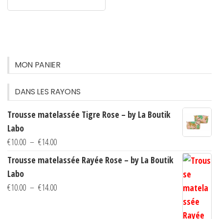
MON PANIER
DANS LES RAYONS
Trousse matelassée Tigre Rose – by La Boutik
Labo
Plage
€
10.00
–
€
14.00
de
Trousse matelassée Rayée Rose – by La Boutik
prix :
Labo
€10.00
Plage
€
10.00
–
€
14.00
à
de
€14.00
prix :