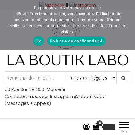
Aller
||
En poursuivant votre navigation sur
au
LaBoutikFromMarseille.com, vous acceptez l’utilisation de
contenu
cookies fonctionnels nous permettant de vous offrir les
meilleurs services sur notre site et réaliser des statistiques de
visites.
Ok
Politique de confidentialité
La Boutik Labo
La boutique de denicheur
de talents à Marseille en
Provence
56 Rue Sainte 13001 Marseille
Contactez-nous sur Instagram @laboutiklabo
(Messages + Appels)
0
€
0.00
Menu