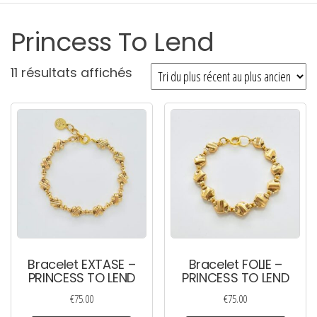
Princess To Lend
Trié
11 résultats affichés
du
plus
récent
au
plus
ancien
Bracelet EXTASE –
Bracelet FOLIE –
PRINCESS TO LEND
PRINCESS TO LEND
€
75.00
€
75.00