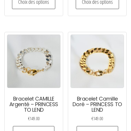
prix :
prix :
Choix des options
Choix des options
produit
produi
€69.00
€69.00
a
a
à
à
plusieurs
plusie
€79.00
€79.00
variations.
variati
Les
Les
options
option
peuvent
peuven
être
être
choisies
choisi
sur
sur
la
la
page
page
Bracelet CAMILLE
Bracelet Camille
du
du
Argenté – PRINCESS
Doré – PRINCESS TO
TO LEND
LEND
produit
produi
€
149.00
€
149.00