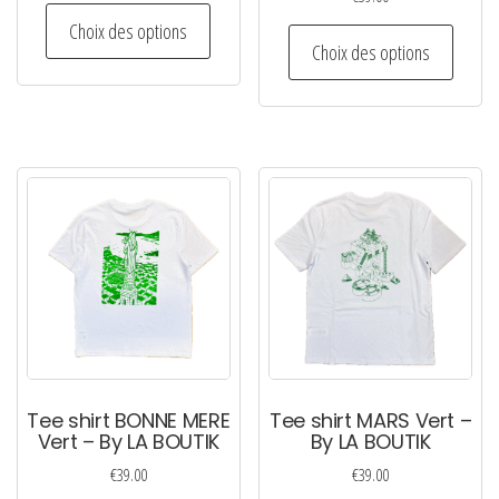
Ce
Choix des options
Ce
produit
Choix des options
produi
a
a
plusieurs
plusie
variations.
variati
Les
Les
options
option
peuvent
peuven
être
être
choisies
choisi
sur
sur
la
la
page
page
du
Tee shirt BONNE MERE
Tee shirt MARS Vert –
du
Vert – By LA BOUTIK
By LA BOUTIK
produit
produi
€
39.00
€
39.00