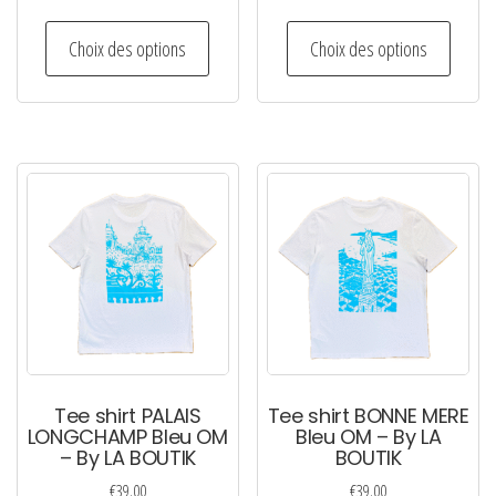
Ce
Ce
Choix des options
Choix des options
produit
produi
a
a
plusieurs
plusie
variations.
variati
Les
Les
options
option
peuvent
peuven
être
être
choisies
choisi
sur
sur
la
la
page
page
Tee shirt PALAIS
Tee shirt BONNE MERE
du
du
LONGCHAMP Bleu OM
Bleu OM – By LA
– By LA BOUTIK
BOUTIK
produit
produi
€
39.00
€
39.00