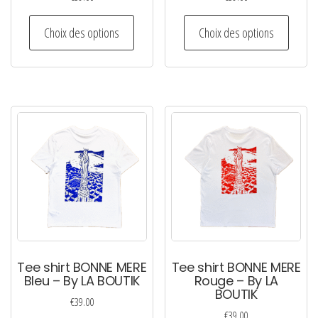
Ce
Ce
Choix des options
Choix des options
produit
produi
a
a
plusieurs
plusie
variations.
variati
Les
Les
options
option
peuvent
peuven
être
être
choisies
choisi
sur
sur
la
la
page
page
Tee shirt BONNE MERE
Tee shirt BONNE MERE
du
du
Bleu – By LA BOUTIK
Rouge – By LA
BOUTIK
produit
produi
€
39.00
€
39.00