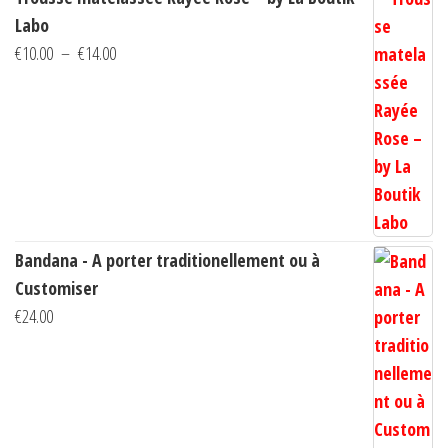
prix :
Labo
€10.00
Plage
€
10.00
–
€
14.00
à
de
€14.00
prix :
€10.00
à
€14.00
Bandana - A porter traditionellement ou à
Customiser
€
24.00