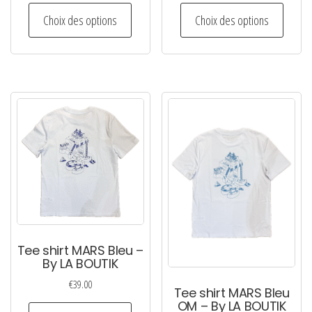
Ce
Ce
Choix des options
Choix des options
produit
produi
a
a
plusieurs
plusie
variations.
variati
Les
Les
options
option
peuvent
peuven
être
être
choisies
choisi
sur
sur
la
la
page
page
Tee shirt MARS Bleu –
du
du
By LA BOUTIK
produit
produi
€
39.00
Tee shirt MARS Bleu
OM – By LA BOUTIK
Ce