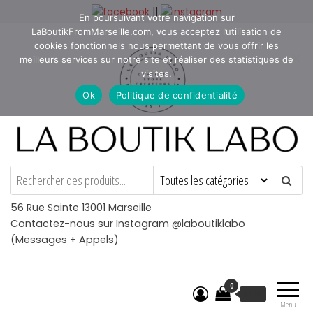
Aller
||
En poursuivant votre navigation sur
au
LaBoutikFromMarseille.com, vous acceptez l’utilisation de
contenu
cookies fonctionnels nous permettant de vous offrir les
meilleurs services sur notre site et réaliser des statistiques de
visites.
Ok
Politique de confidentialité
La Boutik Labo
La boutique de denicheur
de talents à Marseille en
Provence
56 Rue Sainte 13001 Marseille
Contactez-nous sur Instagram @laboutiklabo
(Messages + Appels)
0
€
0.00
Menu