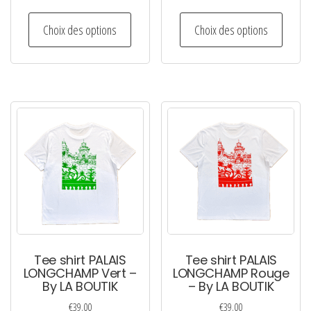
Ce
Ce
Choix des options
Choix des options
produit
produi
a
a
plusieurs
plusie
variations.
variati
Les
Les
options
option
peuvent
peuven
être
être
choisies
choisi
sur
sur
la
la
page
page
Tee shirt PALAIS
Tee shirt PALAIS
du
du
LONGCHAMP Vert –
LONGCHAMP Rouge
By LA BOUTIK
– By LA BOUTIK
produit
produi
€
39.00
€
39.00