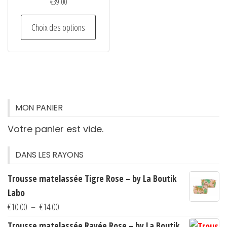
€
39.00
Ce
Choix des options
produit
a
plusieurs
variations.
Les
options
MON PANIER
peuvent
Votre panier est vide.
être
choisies
DANS LES RAYONS
sur
la
Trousse matelassée Tigre Rose – by La Boutik
page
Labo
du
Plage
€
10.00
–
€
14.00
produit
de
Trousse matelassée Rayée Rose – by La Boutik