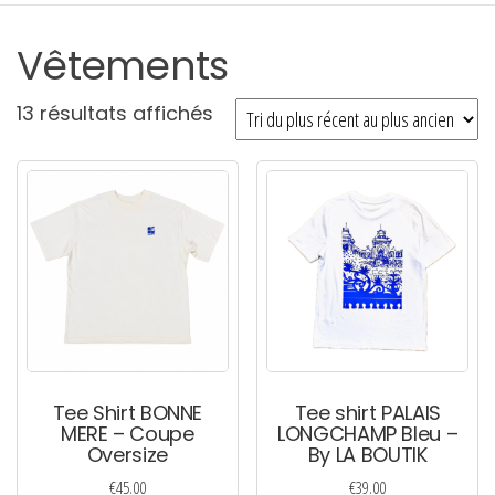
Vêtements
Trié
13 résultats affichés
du
plus
récent
au
plus
ancien
Tee Shirt BONNE
Tee shirt PALAIS
MERE – Coupe
LONGCHAMP Bleu –
Oversize
By LA BOUTIK
€
45.00
€
39.00