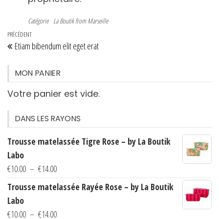
Catégorie
La Boutik from Marseille
Navigation
Article
PRÉCÉDENT
Etiam bibendum elit eget erat
de
précédent
l’article
MON PANIER
Votre panier est vide.
DANS LES RAYONS
Trousse matelassée Tigre Rose – by La Boutik
Labo
Plage
€
10.00
–
€
14.00
de
Trousse matelassée Rayée Rose – by La Boutik
prix :
Labo
€10.00
Plage
€
10.00
–
€
14.00