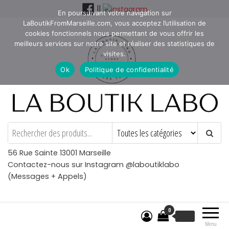
Aller
||
En poursuivant votre navigation sur
au
LaBoutikFromMarseille.com, vous acceptez l’utilisation de
contenu
cookies fonctionnels nous permettant de vous offrir les
meilleurs services sur notre site et réaliser des statistiques de
visites.
Ok
Politique de confidentialité
La Boutik Labo
La boutique de denicheur
de talents à Marseille en
Provence
56 Rue Sainte 13001 Marseille
Contactez-nous sur Instagram @laboutiklabo
(Messages + Appels)
0
€
0.00
Menu