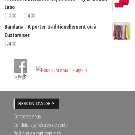
prix :
Labo
€10.00
Plage
€
10.00
–
€
14.00
à
de
Bandana - A porter traditionellement ou à
€14.00
prix :
Customiser
€10.00
€
24.00
à
€14.00
BESOIN D’AIDE ?
Contactez-nous
Conditions générales de vente
Politique de confidentialité