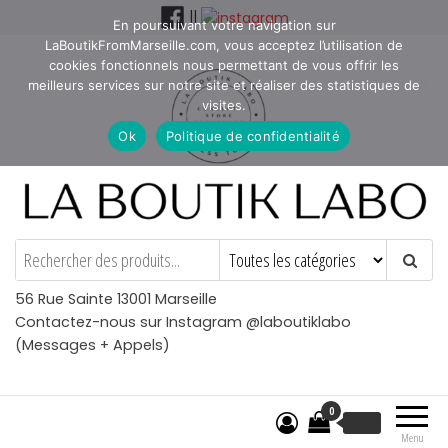
Aller
||
En poursuivant votre navigation sur
au
LaBoutikFromMarseille.com, vous acceptez l’utilisation de
contenu
cookies fonctionnels nous permettant de vous offrir les
meilleurs services sur notre site et réaliser des statistiques de
visites.
Ok
Politique de confidentialité
La Boutik Labo
La boutique de denicheur
de talents à Marseille en
Provence
56 Rue Sainte 13001 Marseille
Contactez-nous sur Instagram @laboutiklabo
(Messages + Appels)
0
€
0.00
Menu