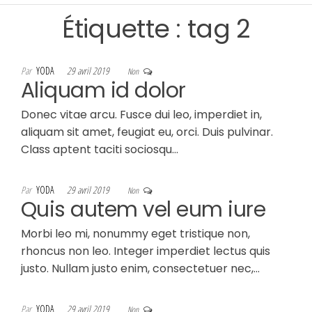
Étiquette :
tag 2
Par
YODA
29 avril 2019
Non
Aliquam id dolor
Donec vitae arcu. Fusce dui leo, imperdiet in,
aliquam sit amet, feugiat eu, orci. Duis pulvinar.
Class aptent taciti sociosqu…
Par
YODA
29 avril 2019
Non
Quis autem vel eum iure
Morbi leo mi, nonummy eget tristique non,
rhoncus non leo. Integer imperdiet lectus quis
justo. Nullam justo enim, consectetuer nec,…
Par
YODA
29 avril 2019
Non