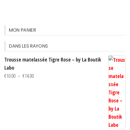
choisies
sur
la
MON PANIER
page
du
DANS LES RAYONS
produit
Trousse matelassée Tigre Rose – by La Boutik
Labo
Plage
€
10.00
–
€
14.00
de
prix :
€10.00
à
€14.00