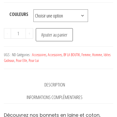
COULEURS
quantité
-
+
Ajouter au panier
de
Bonnet
Laine
UGS :
ND
Catégories :
Accessoires
,
Accessoires
,
BY LA BOUTIK
,
Femme
,
Homme
,
Idées
et
Cadeaux
,
Pour Elle
,
Pour Lui
Coton
-
BY
DESCRIPTION
LA
INFORMATIONS COMPLÉMENTAIRES
BOUTIK
Découvrez nos bonnets en laine et coton,