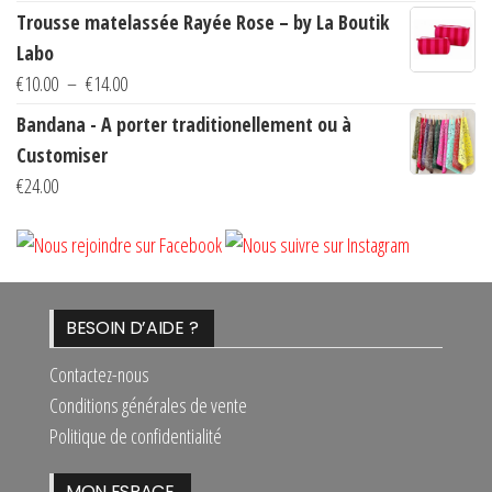
Trousse matelassée Rayée Rose – by La Boutik
Labo
Plage
€
10.00
–
€
14.00
de
Bandana - A porter traditionellement ou à
prix :
Customiser
€10.00
€
24.00
à
€14.00
BESOIN D’AIDE ?
Contactez-nous
Conditions générales de vente
Politique de confidentialité
MON ESPACE