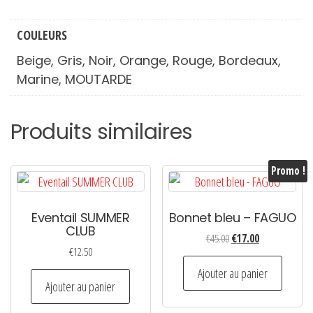
COULEURS
Beige, Gris, Noir, Orange, Rouge, Bordeaux,
Marine, MOUTARDE
Produits similaires
Promo !
Eventail SUMMER
Bonnet bleu – FAGUO
CLUB
Le
Le
€
45.00
€
17.00
€
12.50
prix
prix
initial
actuel
Ajouter au panier
Ajouter au panier
était :
est :
€45.00.
€17.00.