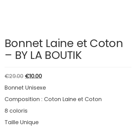
Bonnet Laine et Coton
– BY LA BOUTIK
Le
Le
€
29.00
€
10.00
prix
prix
Bonnet Unisexe
initial
actuel
Composition : Coton Laine et Coton
était :
est :
€29.00.
€10.00.
8 coloris
Taille Unique