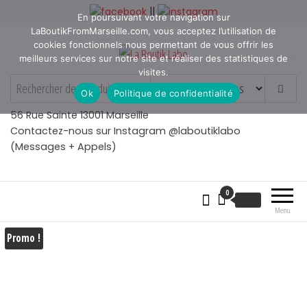
Aller
||
En poursuivant votre navigation sur
au
LaBoutikFromMarseille.com, vous acceptez l’utilisation de
contenu
cookies fonctionnels nous permettant de vous offrir les
meilleurs services sur notre site et réaliser des statistiques de
visites.
La Boutik Labo
La boutique de denicheur
Ok
Politique de confidentialité
de talents à Marseille en
Provence
56 Rue Sainte 13001 Marseille
Contactez-nous sur Instagram @laboutiklabo
(Messages + Appels)
0
€
0.00
Menu
Promo !