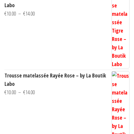
la
Labo
page
Plage
€
10.00
–
€
14.00
du
de
produit
prix :
€10.00
à
€14.00
Trousse matelassée Rayée Rose – by La Boutik
Labo
Plage
€
10.00
–
€
14.00
de
prix :
€10.00
à
€14.00