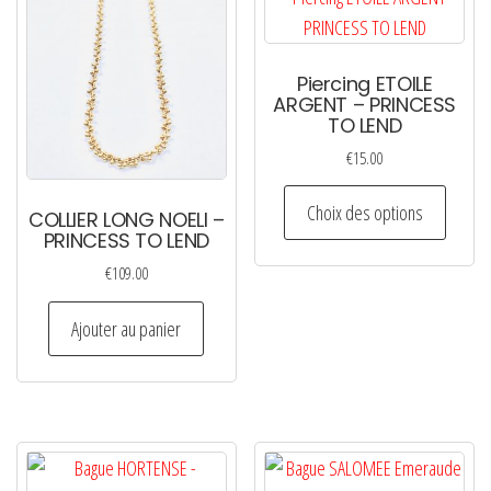
Piercing ETOILE
ARGENT – PRINCESS
TO LEND
€
15.00
Ce
Choix des options
COLLIER LONG NOELI –
produi
PRINCESS TO LEND
a
€
109.00
plusie
variati
Ajouter au panier
Les
option
peuven
être
choisi