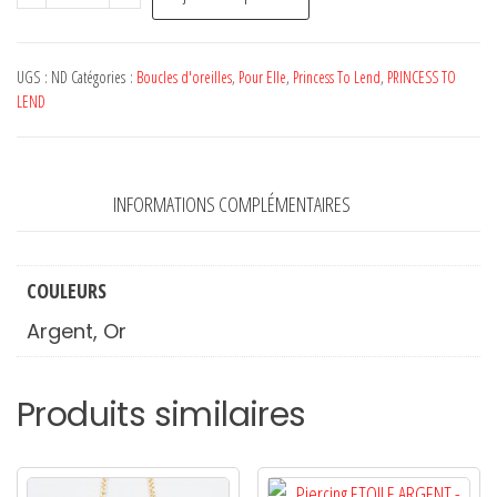
de
Boucles
d'oreilles
UGS :
ND
Catégories :
Boucles d'oreilles
,
Pour Elle
,
Princess To Lend
,
PRINCESS TO
LILY
LEND
-
PRINCESS
TO
INFORMATIONS COMPLÉMENTAIRES
LEND
COULEURS
Argent, Or
Produits similaires