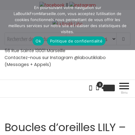
Aller
||
En poursuivant votre navigation sur
au
LaBoutikFromMarseille.com, vous acceptez l’utilisation de
contenu
cookies fonctionnels nous permettant de vous offrir les
meilleurs services sur notre site et réaliser des statistiques de
visites.
La Boutik Labo
La boutique de denicheur
Ok
Politique de confidentialité
de talents à Marseille en
Provence
56 Rue Sainte 13001 Marseille
Contactez-nous sur Instagram @laboutiklabo
(Messages + Appels)
0
€
0.00
Menu
Boucles d’oreilles LILY –