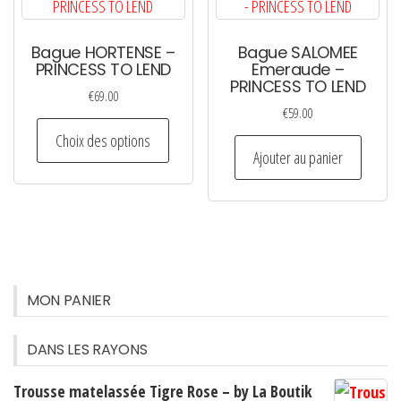
sur
la
Bague HORTENSE –
Bague SALOMEE
page
PRINCESS TO LEND
Emeraude –
du
PRINCESS TO LEND
€
69.00
produi
€
59.00
Ce
Choix des options
produit
Ajouter au panier
a
plusieurs
variations.
Les
options
MON PANIER
peuvent
être
DANS LES RAYONS
choisies
sur
Trousse matelassée Tigre Rose – by La Boutik