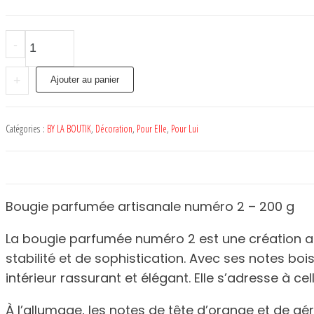
quantité
-
de
Bougie
+
Ajouter au panier
#2
-
Catégories :
BY LA BOUTIK
,
Décoration
,
Pour Elle
,
Pour Lui
BY
LA
BOUTIK
Bougie parfumée artisanale numéro 2 – 200 g
La bougie parfumée numéro 2 est une création ar
stabilité et de sophistication. Avec ses notes b
intérieur rassurant et élégant. Elle s’adresse à c
À l’allumage, les notes de tête d’orange et de g