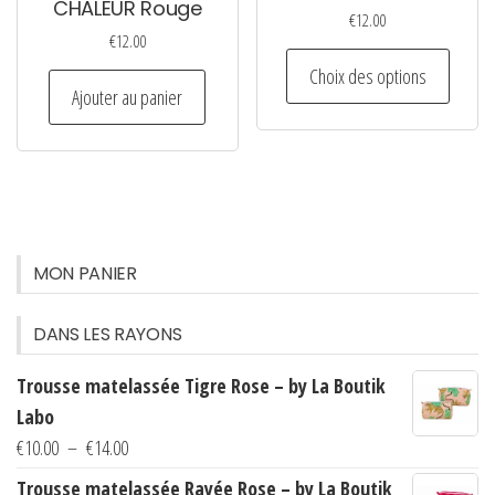
du
CHALEUR Rouge
€
12.00
produit
€
12.00
Ce
Choix des options
produi
Ajouter au panier
a
plusie
variati
Les
option
MON PANIER
peuven
être
DANS LES RAYONS
choisi
sur
Trousse matelassée Tigre Rose – by La Boutik
la
Labo
page
Plage
€
10.00
–
€
14.00
du
de
Trousse matelassée Rayée Rose – by La Boutik
produi