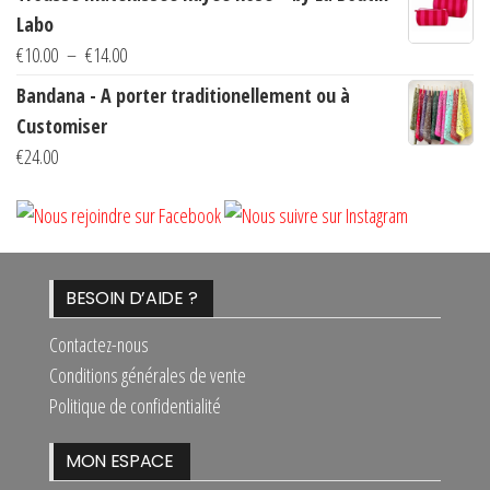
prix :
Labo
€10.00
Plage
€
10.00
–
€
14.00
à
de
Bandana - A porter traditionellement ou à
€14.00
prix :
Customiser
€10.00
€
24.00
à
€14.00
BESOIN D’AIDE ?
Contactez-nous
Conditions générales de vente
Politique de confidentialité
MON ESPACE