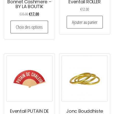
Bonnet Cashmere –
Eventail ROLLER
BY LA BOUTIK
€
12.00
Le
Le
€
35.00
€
17.00
prix
prix
Ajouter au panier
Ce
initial
actuel
Choix des options
produit
était :
est :
a
€35.00.
€17.00.
plusieurs
variations.
Les
options
peuvent
être
choisies
sur
la
page
Eventail PUTAIN DE
Jonc Bouddhiste