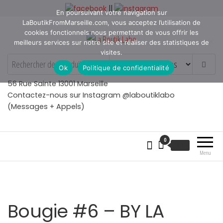
Aller
||
En poursuivant votre navigation sur
au
LaBoutikFromMarseille.com, vous acceptez l’utilisation de
contenu
cookies fonctionnels nous permettant de vous offrir les
meilleurs services sur notre site et réaliser des statistiques de
visites.
La Boutik Labo
La boutique de denicheur
Ok
Politique de confidentialité
de talents à Marseille en
Provence
56 Rue Sainte 13001 Marseille
Contactez-nous sur Instagram @laboutiklabo
(Messages + Appels)
0
€
0.00
Menu
Bougie #6 – BY LA