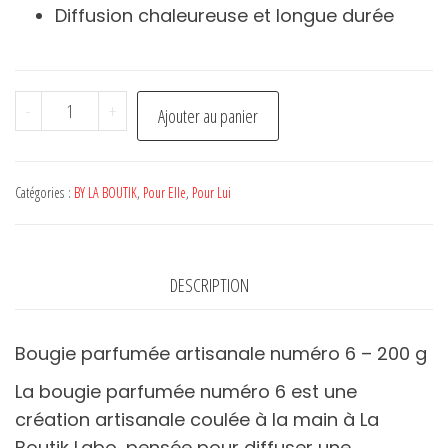
Diffusion chaleureuse et longue durée
quantité
-
+
Ajouter au panier
de
Bougie
#6
Catégories :
BY LA BOUTIK
,
Pour Elle
,
Pour Lui
-
BY
LA
DESCRIPTION
BOUTIK
Bougie parfumée artisanale numéro 6 – 200 g
La bougie parfumée numéro 6 est une
création artisanale coulée à la main à La
Boutik Labo, pensée pour diffuser une