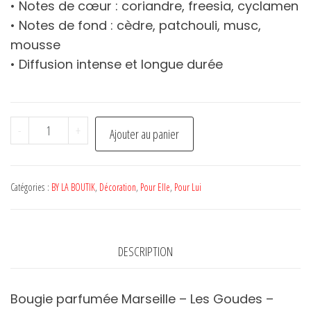
• Notes de cœur : coriandre, freesia, cyclamen
• Notes de fond : cèdre, patchouli, musc,
mousse
• Diffusion intense et longue durée
quantité
-
+
Ajouter au panier
de
Bougie
Les
Catégories :
BY LA BOUTIK
,
Décoration
,
Pour Elle
,
Pour Lui
Goudes
-
BY
DESCRIPTION
LA
BOUTIK
Bougie parfumée Marseille – Les Goudes –