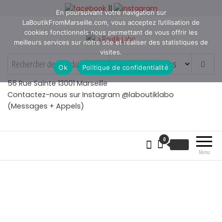
Aller
||
En poursuivant votre navigation sur
au
LaBoutikFromMarseille.com, vous acceptez l’utilisation de
contenu
cookies fonctionnels nous permettant de vous offrir les
meilleurs services sur notre site et réaliser des statistiques de
visites.
La Boutik Labo
La boutique de denicheur
Ok
Politique de confidentialité
de talents à Marseille en
Provence
56 Rue Sainte 13001 Marseille
Contactez-nous sur Instagram @laboutiklabo
(Messages + Appels)
0
€
0.00
Menu