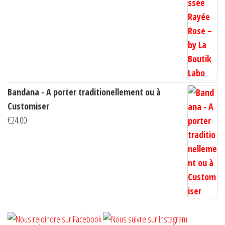
de
prix :
€10.00
à
€14.00
Bandana - A porter traditionellement ou à
Customiser
€
24.00