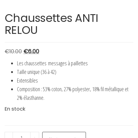
Chaussettes ANTI
RELOU
Le
Le
€
10.00
€
6.00
prix
prix
Les chaussettes messages à paillettes
initial
actuel
Taille unique (36 à 42)
était :
est :
Extensibles
€10.00.
€6.00.
Composition : 53% coton, 27% polyester, 18% fil métallique et
2% élasthanne.
En stock
quantité