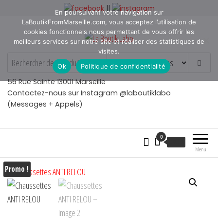
Aller
||
En poursuivant votre navigation sur
au
LaBoutikFromMarseille.com, vous acceptez l’utilisation de
contenu
cookies fonctionnels nous permettant de vous offrir les
meilleurs services sur notre site et réaliser des statistiques de
visites.
La Boutik Labo
La boutique de denicheur
Ok
Politique de confidentialité
de talents à Marseille en
Provence
56 Rue Sainte 13001 Marseille
Contactez-nous sur Instagram @laboutiklabo
(Messages + Appels)
0
€
0.00
Menu
Promo !