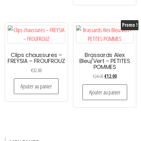
€24.00.
€12.00.
Promo !
Clips chaussures –
Brassards Alex
FREYSIA – FROUFROUZ
Bleu/Vert – PETITES
POMMES
€
32.00
Le
Le
€
24.00
€
12.00
prix
prix
Ajouter au panier
initial
actuel
Ajouter au panier
était :
est :
€24.00.
€12.00.