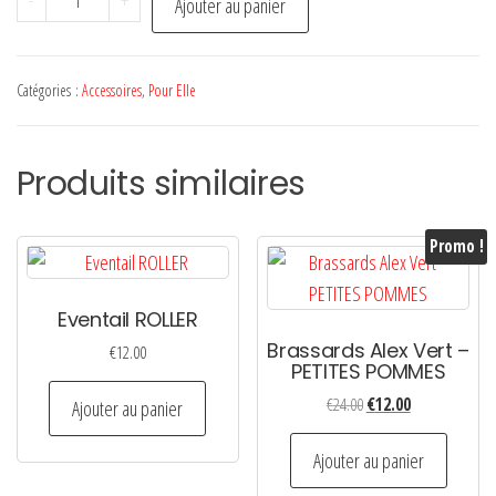
-
+
Ajouter au panier
de
Chaussettes
ANTI
Catégories :
Accessoires
,
Pour Elle
RELOU
Produits similaires
Promo !
Eventail ROLLER
Brassards Alex Vert –
€
12.00
PETITES POMMES
Le
Le
€
24.00
€
12.00
Ajouter au panier
prix
prix
initial
actuel
Ajouter au panier
était :
est :