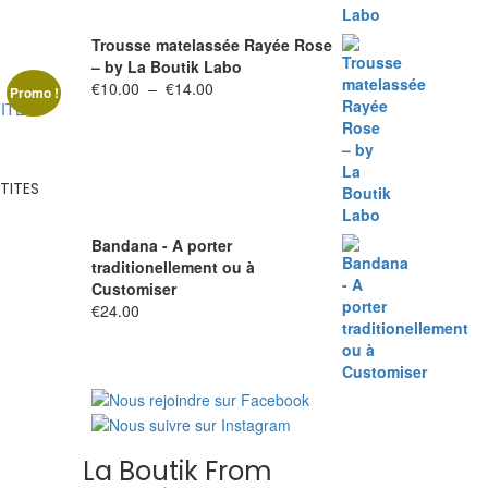
Trousse matelassée Rayée Rose
– by La Boutik Labo
Plage
€
10.00
–
€
14.00
Promo !
de
prix :
€10.00
à
TITES
€14.00
Bandana - A porter
traditionellement ou à
Customiser
€
24.00
La Boutik From