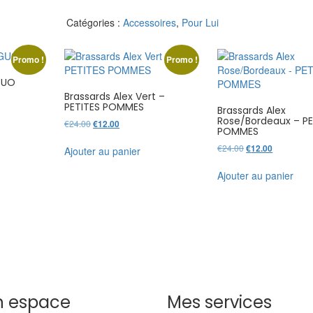
Chaussettes
Catégories :
Accessoires
,
Pour Lui
BAD
BOY
Promo !
Promo !
GUO
Brassards Alex Vert –
PETITES POMMES
Brassards Alex
Rose/Bordeaux – PE
Le
Le
€
24.00
€
12.00
POMMES
prix
prix
initial
actuel
Le
Le
€
24.00
€
12.00
Ajouter au panier
était :
est :
prix
prix
€24.00.
€12.00.
initial
actuel
Ajouter au panier
était :
est :
€24.00.
€12.00.
 espace
Mes services