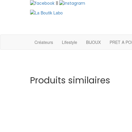
Aller
||
au
contenu
La Boutik Labo
La boutique de denicheur de talents à Marseille e
Provence
Créateurs
Lifestyle
BIJOUX
PRET A P
Produits similaires