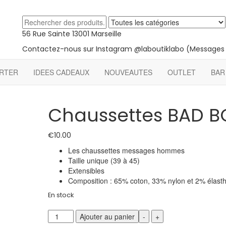
n
56 Rue Sainte 13001 Marseille
Contactez-nous sur Instagram @laboutiklabo (Messages 
ORTER
IDEES CADEAUX
NOUVEAUTES
OUTLET
BAR
Chaussettes BAD B
€
10.00
Les chaussettes messages hommes
Taille unique (39 à 45)
Extensibles
Composition : 65% coton, 33% nylon et 2% élast
En stock
quantité
Ajouter au panier
-
+
de