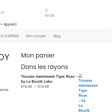
0
€
0.00
+ Appels)
 A CHARMS
Mon compte
Blog
OY
Mon panier
Dans les rayons
Trousse matelassée Tigre Rose –
by La Boutik Labo
Plage
€
10.00
–
€
14.00
hanne.
de
prix :
€10.00
à
€14.00