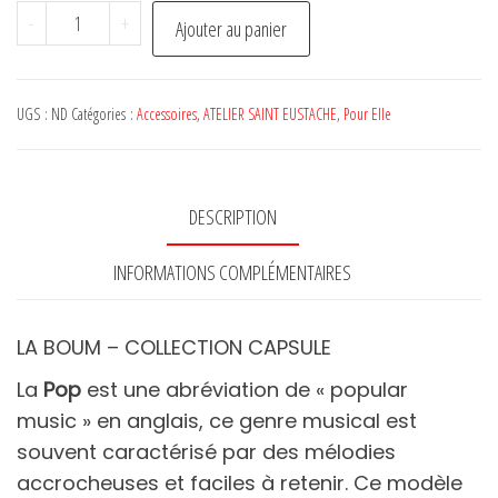
quantité
-
+
Ajouter au panier
de
Chaussettes
POP
UGS :
ND
Catégories :
Accessoires
,
ATELIER SAINT EUSTACHE
,
Pour Elle
-
ATELIER
SAINT
DESCRIPTION
EUSTACHE
INFORMATIONS COMPLÉMENTAIRES
LA BOUM – COLLECTION CAPSULE
La
Pop
est une abréviation de « popular
music » en anglais, ce genre musical est
souvent caractérisé par des mélodies
accrocheuses et faciles à retenir. Ce modèle