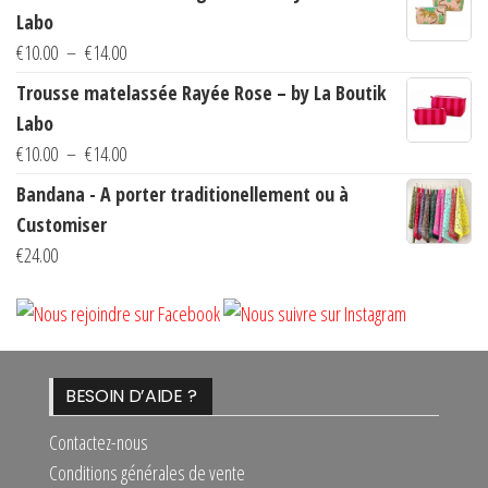
Labo
la
la
Plage
€
10.00
–
€
14.00
page
page
de
du
du
Trousse matelassée Rayée Rose – by La Boutik
prix :
produit
produi
Labo
€10.00
Plage
€
10.00
–
€
14.00
à
de
Bandana - A porter traditionellement ou à
€14.00
prix :
Customiser
€10.00
€
24.00
à
€14.00
BESOIN D’AIDE ?
Contactez-nous
Conditions générales de vente