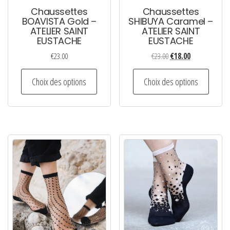
Chaussettes
Chaussettes
BOAVISTA Gold –
SHIBUYA Caramel –
ATELIER SAINT
ATELIER SAINT
EUSTACHE
EUSTACHE
Le
Le
€
23.00
€
23.00
€
18.00
prix
prix
Ce
Ce
initial
actuel
Choix des options
Choix des options
produit
produi
était :
est :
a
a
€23.00.
€18.00.
plusieurs
plusie
variations.
variati
Les
Les
options
option
peuvent
peuven
être
être
choisies
choisi
sur
sur