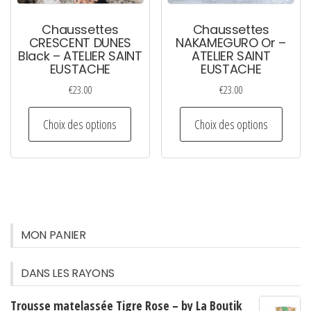
la
la
page
page
Chaussettes
Chaussettes
du
du
CRESCENT DUNES
NAKAMEGURO Or –
Black – ATELIER SAINT
ATELIER SAINT
produit
produi
EUSTACHE
EUSTACHE
€
23.00
€
23.00
Ce
Ce
Choix des options
Choix des options
produit
produi
a
a
plusieurs
plusie
variations.
variati
Les
Les
options
option
MON PANIER
peuvent
peuven
être
être
DANS LES RAYONS
choisies
choisi
Trousse matelassée Tigre Rose – by La Boutik
sur
sur