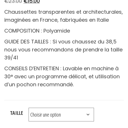
Le
Le
€
23.00
€
15.00
prix
prix
Chaussettes transparentes et architecturales,
initial
actuel
imaginées en France, fabriquées en Italie
était :
est :
COMPOSITION : Polyamide
€23.00.
€15.00.
GUIDE DES TAILLES : Si vous chaussez du 38,5
nous vous recommandons de prendre la taille
39/41
CONSEILS D’ENTRETIEN : Lavable en machine à
30° avec un programme délicat, et utilisation
d’un pochon recommandé.
TAILLE