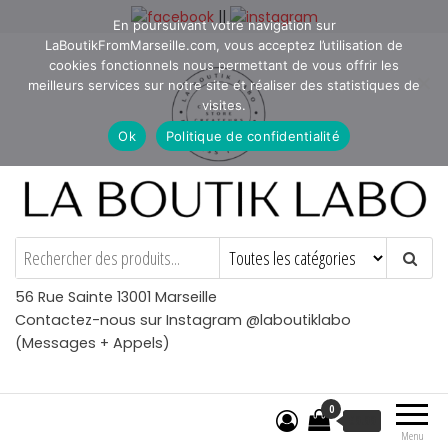
Aller
||
En poursuivant votre navigation sur
au
LaBoutikFromMarseille.com, vous acceptez l’utilisation de
contenu
cookies fonctionnels nous permettant de vous offrir les
meilleurs services sur notre site et réaliser des statistiques de
visites.
Ok
Politique de confidentialité
La Boutik Labo
La boutique de denicheur
de talents à Marseille en
Provence
56 Rue Sainte 13001 Marseille
Contactez-nous sur Instagram @laboutiklabo
(Messages + Appels)
0
€
0.00
Menu