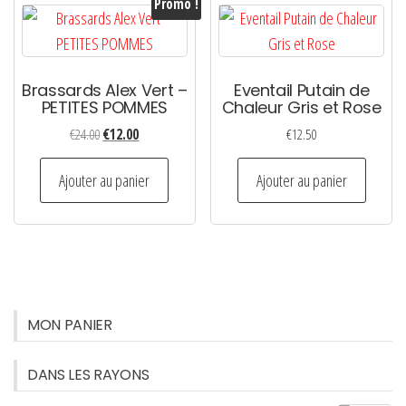
Promo !
Brassards Alex Vert –
Eventail Putain de
PETITES POMMES
Chaleur Gris et Rose
Le
Le
€
24.00
€
12.00
€
12.50
prix
prix
initial
actuel
Ajouter au panier
Ajouter au panier
était :
est :
€24.00.
€12.00.
MON PANIER
DANS LES RAYONS