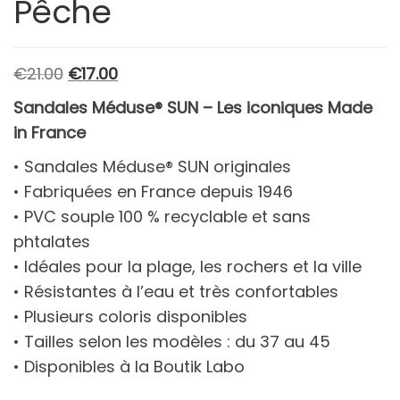
Pêche
Le
Le
€
21.00
€
17.00
prix
prix
Sandales Méduse® SUN – Les iconiques Made
initial
actuel
in France
était :
est :
• Sandales Méduse® SUN originales
€21.00.
€17.00.
• Fabriquées en France depuis 1946
• PVC souple 100 % recyclable et sans
phtalates
• Idéales pour la plage, les rochers et la ville
• Résistantes à l’eau et très confortables
• Plusieurs coloris disponibles
• Tailles selon les modèles : du 37 au 45
• Disponibles à la Boutik Labo