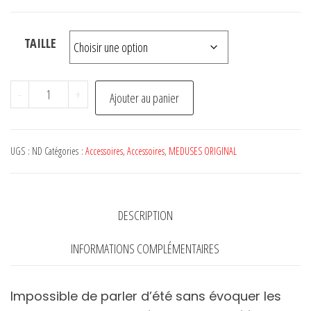
TAILLE
quantité
-
+
Ajouter au panier
de
Chaussures
MEDUSES
UGS :
ND
Catégories :
Accessoires
,
Accessoires
,
MEDUSES ORIGINAL
Pêche
DESCRIPTION
INFORMATIONS COMPLÉMENTAIRES
Impossible de parler d’été sans évoquer les