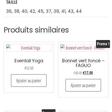
TAILLE
36, 38, 40, 42, 45, 37, 39, 41, 43, 44
Produits similaires
Promo !
Eventail Yoga
Bonnet vert foncé –
FAGUO
€
12.50
Le
Le
€
45.00
€
17.00
prix
prix
Ajouter au panier
initial
actuel
Ajouter au panier
était :
est :
€45.00.
€17.00.