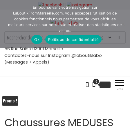
Aller
||
En poursuivant votre navigation sur
au
LaBoutikFromMarseille.com, vous acceptez l’utilisation de
contenu
cookies fonctionnels nous permettant de vous offrir les
meilleurs services sur notre site et réaliser des statistiques de
visites.
La Boutik Labo
La boutique de denicheur
Ok
Politique de confidentialité
de talents à Marseille en
Provence
56 Rue Sainte 13001 Marseille
Contactez-nous sur Instagram @laboutiklabo
(Messages + Appels)
0
€
0.00
Menu
Promo !
Chaussures MEDUSES