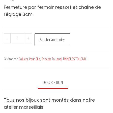
Fermeture par fermoir ressort et chaîne de
réglage 3cm.
quantité
-
+
Ajouter au panier
de
Collier
CLOTHILDE
Catégories :
Colliers
,
Pour Elle
,
Princess To Lend
,
PRINCESS TO LEND
Vert
-
PRINCESS
DESCRIPTION
TO
LEND
Tous nos bijoux sont montés dans notre
atelier marseillais