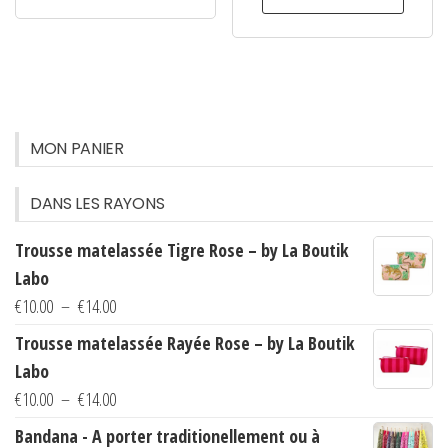
MON PANIER
DANS LES RAYONS
Trousse matelassée Tigre Rose – by La Boutik
Labo
Plage
€
10.00
–
€
14.00
de
Trousse matelassée Rayée Rose – by La Boutik
prix :
Labo
€10.00
Plage
€
10.00
–
€
14.00
à
de
Bandana - A porter traditionellement ou à
€14.00