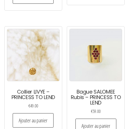
a
plusie
variati
Les
option
peuven
être
choisi
sur
la
page
du
Collier LIVYE –
Bague SALOMEE
PRINCESS TO LEND
Rubis – PRINCESS TO
produi
LEND
€
49.00
€
59.00
Ajouter au panier
Ajouter au panier