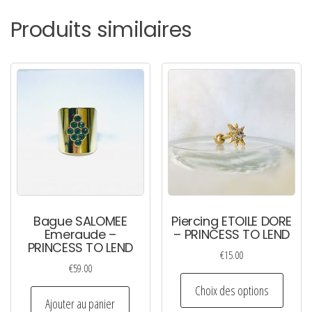
Produits similaires
Bague SALOMEE
Piercing ETOILE DORE
Emeraude –
– PRINCESS TO LEND
PRINCESS TO LEND
€
15.00
€
59.00
Ce
Choix des options
produi
Ajouter au panier