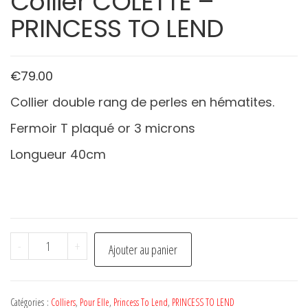
Collier COLETTE –
PRINCESS TO LEND
€
79.00
Collier double rang de perles en hématites.
Fermoir T plaqué or 3 microns
Longueur 40cm
quantité
-
+
Ajouter au panier
de
Collier
COLETTE
Catégories :
Colliers
,
Pour Elle
,
Princess To Lend
,
PRINCESS TO LEND