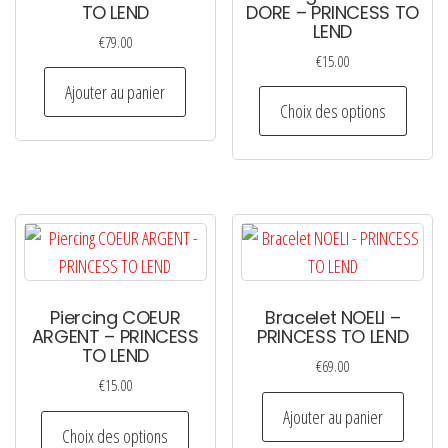
TO LEND
DORE – PRINCESS TO
LEND
€
79.00
€
15.00
Ajouter au panier
Ce
Choix des options
produi
a
plusie
variati
Les
option
peuven
Piercing COEUR
Bracelet NOELI –
être
ARGENT – PRINCESS
PRINCESS TO LEND
choisi
TO LEND
€
69.00
sur
€
15.00
la
Ajouter au panier
Ce
page
Choix des options
produit