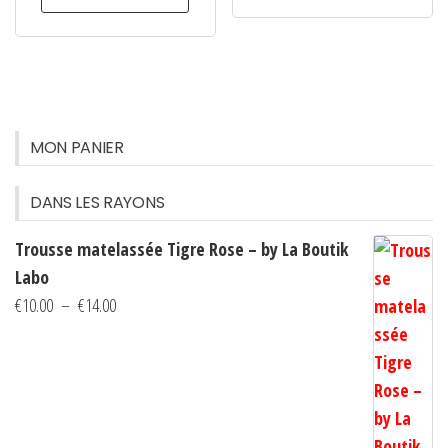
du
a
produi
plusieurs
variations.
Les
options
MON PANIER
peuvent
être
DANS LES RAYONS
choisies
Trousse matelassée Tigre Rose – by La Boutik
sur
Labo
la
Plage
€
10.00
–
€
14.00
page
de
du
prix :
produit
€10.00
à
€14.00