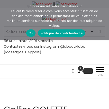
Aller
||
En poursuivant votre navigation sur
au
LaBoutikFromMarseille.com, vous acceptez l’utilisation de
contenu
cookies fonctionnels nous permettant de vous offrir les
meilleurs services sur notre site et réaliser des statistiques de
visites.
La Boutik Labo
La boutique de denicheur
Ok
Politique de confidentialité
de talents à Marseille en
Provence
56 Rue Sainte 13001 Marseille
Contactez-nous sur Instagram @laboutiklabo
(Messages + Appels)
0
€
0.00
Menu