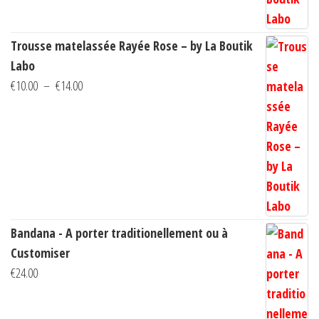
Trousse matelassée Rayée Rose – by La Boutik
Labo
Plage
€
10.00
–
€
14.00
de
prix :
€10.00
à
€14.00
Bandana - A porter traditionellement ou à
Customiser
€
24.00