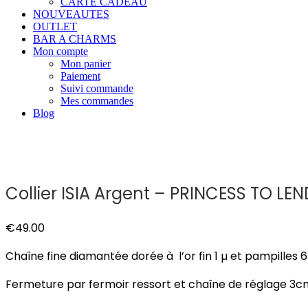
CARTE CADEAU
NOUVEAUTES
OUTLET
BAR A CHARMS
Mon compte
Mon panier
Paiement
Suivi commande
Mes commandes
Blog
Collier ISIA Argent – PRINCESS TO LEN
€
49.00
Chaîne fine diamantée dorée à l’or fin 1 µ et pampilles
Fermeture par fermoir ressort et chaîne de réglage 3c