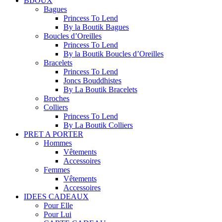
BIJOUX
Bagues
Princess To Lend
By la Boutik Bagues
Boucles d’Oreilles
Princess To Lend
By la Boutik Boucles d’Oreilles
Bracelets
Princess To Lend
Joncs Bouddhistes
By La Boutik Bracelets
Broches
Colliers
Princess To Lend
By La Boutik Colliers
PRET A PORTER
Hommes
Vêtements
Accessoires
Femmes
Vêtements
Accessoires
IDEES CADEAUX
Pour Elle
Pour Lui