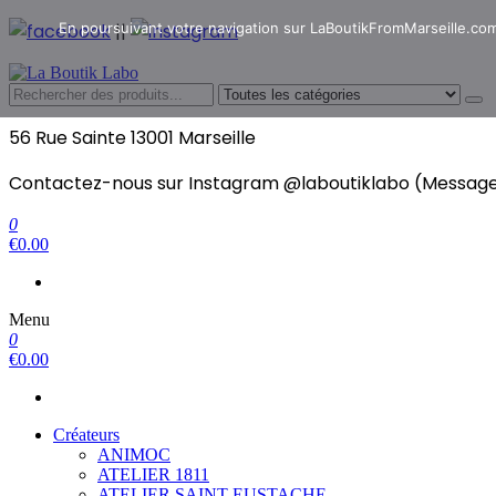
Aller
En poursuivant votre navigation sur LaBoutikFromMarseille.com, 
||
au
contenu
La Boutik Labo
La boutique de denicheur de talents à Marseille en Pro
56 Rue Sainte 13001 Marseille
Contactez-nous sur Instagram @laboutiklabo (Message
0
€
0.00
Menu
0
€
0.00
Créateurs
ANIMOC
ATELIER 1811
ATELIER SAINT EUSTACHE