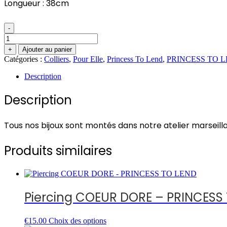
Longueur : 38cm
-
quantité
de
+
Ajouter au panier
Collier
Catégories :
Colliers
,
Pour Elle
,
Princess To Lend
,
PRINCESS TO 
ISIA
Argent
Description
-
PRINCESS
Description
TO
LEND
Tous nos bijoux sont montés dans notre atelier marseilla
Produits similaires
Piercing COEUR DORE – PRINCESS
Ce
€
15.00
Choix des options