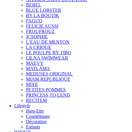
BEBEL
BLUE LOBSTER
BY LA BOUTIK
FAGUO
FELICIE AUSSI
FROUFROUZ
JCSOPHIE
L’EAU DE MENTON
LA CRIQUE
LE POULPE BY TIBO
LILNA SWIMWEAR
MAEVY
MATLAMA
MEDUSES ORIGINAL
MIAM REPUBLIQUE
MIYE
PETITES POMMES
PRINCESS TO LEND
RECITEM
Lifestyle
Bien-Etre
Cosmétiques
Décoration
Enfants