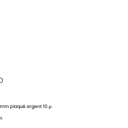
D
 6mm plaqué argent 10 µ
m