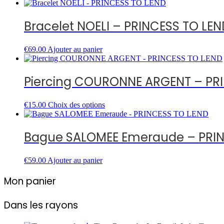
produit
a
plusieurs
Bracelet NOELI – PRINCESS TO LEN
variations.
Les
options
€
69.00
Ajouter au panier
peuvent
être
choisies
Piercing COURONNE ARGENT – PR
sur
la
page
Ce
€
15.00
Choix des options
du
produit
produit
a
plusieurs
Bague SALOMEE Emeraude – PRIN
variations.
Les
options
€
59.00
Ajouter au panier
peuvent
être
Mon panier
choisies
sur
Dans les rayons
la
page
du