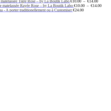
Plage
 matelassée Tigre Rose – by La Boutik Labo
€
10.00
–
€
14.00
de
Plage
e matelassée Rayée Rose – by La Boutik Labo
€
10.00
–
€
14.00
prix :
de
a - A porter traditionellement ou à Customiser
€
24.00
€10.00
prix :
à
€10.0
€14.00
à
€14.0