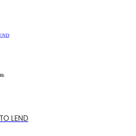
LEND
is.
 TO LEND