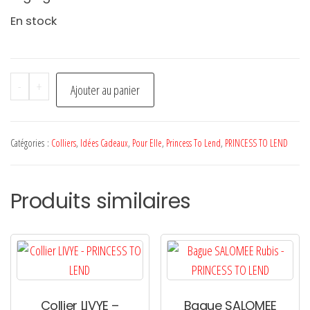
En stock
quantité
-
+
Ajouter au panier
de
Collier
JENNA
Catégories :
Colliers
,
Idées Cadeaux
,
Pour Elle
,
Princess To Lend
,
PRINCESS TO LEND
Multicolore
Pastel
Produits similaires
–
PRINCESS
TO
LEND
Collier LIVYE –
Bague SALOMEE