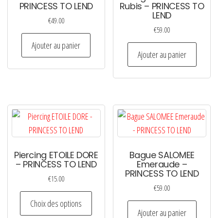
PRINCESS TO LEND
Rubis – PRINCESS TO
LEND
€
49.00
€
59.00
Ajouter au panier
Ajouter au panier
Piercing ETOILE DORE
Bague SALOMEE
– PRINCESS TO LEND
Emeraude –
PRINCESS TO LEND
€
15.00
€
59.00
Ce
Choix des options
produit
Ajouter au panier