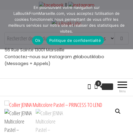
Aller
||
En poursuivant votre navigation sur
au
LaBoutikFromMarseille.com, vous acceptez l’utilisation de
contenu
cookies fonctionnels nous permettant de vous offrir les
meilleurs services sur notre site et réaliser des statistiques de
visites.
La Boutik Labo
La boutique de denicheur
Ok
Politique de confidentialité
de talents à Marseille en
Provence
56 Rue Sainte 13001 Marseille
Contactez-nous sur Instagram @laboutiklabo
(Messages + Appels)
0
€
0.00
Menu