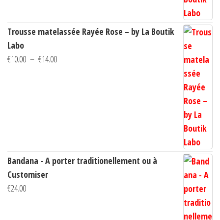
Trousse matelassée Rayée Rose – by La Boutik
Labo
Plage
€
10.00
–
€
14.00
de
prix :
€10.00
à
€14.00
Bandana - A porter traditionellement ou à
Customiser
€
24.00