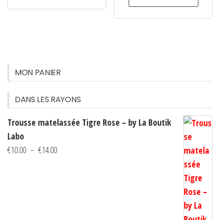
a
plusieurs
variations.
Les
options
MON PANIER
peuvent
être
DANS LES RAYONS
choisies
sur
Trousse matelassée Tigre Rose – by La Boutik
la
Labo
page
Plage
€
10.00
–
€
14.00
du
de
produit
prix :
€10.00
à
€14.00