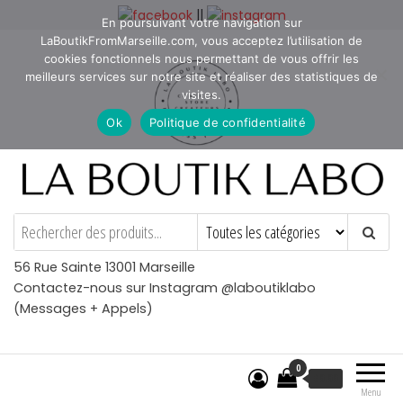
Aller
||
En poursuivant votre navigation sur
au
LaBoutikFromMarseille.com, vous acceptez l’utilisation de
contenu
cookies fonctionnels nous permettant de vous offrir les
meilleurs services sur notre site et réaliser des statistiques de
visites.
Ok
Politique de confidentialité
La Boutik Labo
La boutique de denicheur
de talents à Marseille en
Provence
56 Rue Sainte 13001 Marseille
Contactez-nous sur Instagram @laboutiklabo
(Messages + Appels)
0
€
0.00
Menu