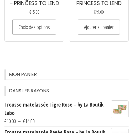
du
– PRINCESS TO LEND
PRINCESS TO LEND
produi
produit
€
15.00
€
49.00
Ce
Choix des options
Ajouter au panier
produit
a
plusieurs
variations.
Les
options
MON PANIER
peuvent
être
DANS LES RAYONS
choisies
Trousse matelassée Tigre Rose – by La Boutik
sur
Labo
la
Plage
€
10.00
–
€
14.00
page
de
du
Trousse matelassée Rayée Rose – by La Boutik