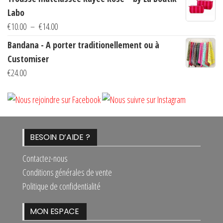
prix :
produit
Labo
€10.00
Plage
€
10.00
–
€
14.00
à
de
Bandana - A porter traditionellement ou à
€14.00
prix :
Customiser
€10.00
€
24.00
à
€14.00
BESOIN D’AIDE ?
Contactez-nous
Conditions générales de vente
Politique de confidentialité
MON ESPACE