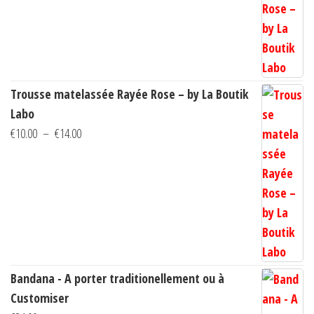
€10.00
à
€14.00
Trousse matelassée Rayée Rose – by La Boutik
Labo
Plage
€
10.00
–
€
14.00
de
prix :
€10.00
à
€14.00
Bandana - A porter traditionellement ou à
Customiser