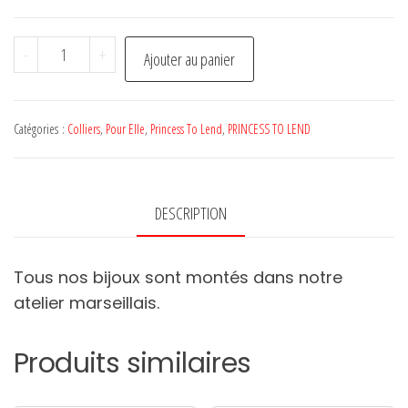
quantité
-
+
Ajouter au panier
de
Collier
LIZ
Catégories :
Colliers
,
Pour Elle
,
Princess To Lend
,
PRINCESS TO LEND
-
PRINCESS
TO
DESCRIPTION
LEND
Tous nos bijoux sont montés dans notre
atelier marseillais.
Produits similaires