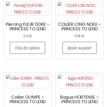
Piercing FLEUR DORE –
COLLIER LONG NOELI –
PRINCESS TO LEND
PRINCESS TO LEND
€
15.00
€
109.00
Ce
Choix des options
Ajouter au panier
produit
a
plusieurs
variations.
Les
options
peuvent
Collier OLYMPE –
Bague HORTENSE –
être
PRINCESS TO LEND
PRINCESS TO LEND
choisies