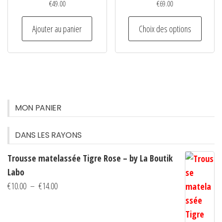
€
49.00
€
69.00
sur
Ce
la
Ajouter au panier
Choix des options
produi
page
a
du
plusie
produit
variati
Les
option
MON PANIER
peuven
être
DANS LES RAYONS
choisi
Trousse matelassée Tigre Rose – by La Boutik
sur
Labo
la
Plage
€
10.00
–
€
14.00
page
de
du
prix :
produi