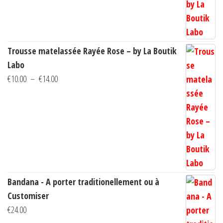
à
€14.00
Trousse matelassée Rayée Rose – by La Boutik
Labo
Plage
€
10.00
–
€
14.00
de
prix :
€10.00
à
€14.00
Bandana - A porter traditionellement ou à
Customiser
€
24.00