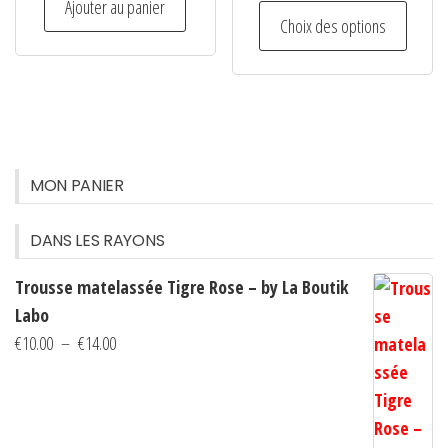
Ajouter au panier
Ce
page
Choix des options
produi
du
a
produi
plusie
variati
Les
option
MON PANIER
peuven
être
DANS LES RAYONS
choisi
Trousse matelassée Tigre Rose – by La Boutik
sur
Labo
la
Plage
€
10.00
–
€
14.00
page
de
du
prix :
produi
€10.00