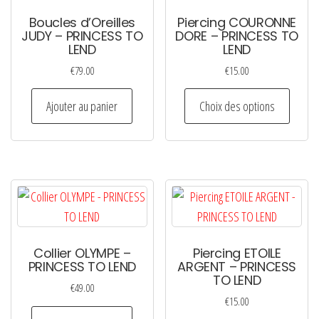
Boucles d’Oreilles
Piercing COURONNE
JUDY – PRINCESS TO
DORE – PRINCESS TO
LEND
LEND
€
79.00
€
15.00
Ce
Ajouter au panier
Choix des options
produi
a
plusie
variati
Les
option
peuven
Collier OLYMPE –
Piercing ETOILE
être
PRINCESS TO LEND
ARGENT – PRINCESS
choisi
TO LEND
€
49.00
sur
€
15.00
la