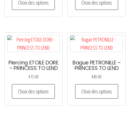
Choix des options
Choix des options
produit
produi
a
a
plusieurs
plusie
variations.
variati
Les
Les
options
option
peuvent
peuven
Piercing ETOILE DORE
Bague PETRONILLE –
être
être
– PRINCESS TO LEND
PRINCESS TO LEND
choisies
choisi
€
15.00
€
49.00
sur
sur
Ce
Ce
la
la
Choix des options
Choix des options
produit
produi
page
page
a
a
du
du
plusieurs
plusie
produit
produi
variations.
variati
Les
Les