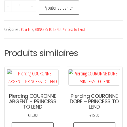
quantité
-
+
Ajouter au panier
de
Collier
LUCIE
Catégories :
Pour Elle
,
PRINCESS TO LEND
,
Princess To Lend
-
PRINCESS
Produits similaires
TO
LEND
Piercing COURONNE
Piercing COURONNE
ARGENT – PRINCESS
DORE – PRINCESS TO
TO LEND
LEND
€
15.00
€
15.00
Ce
Ce