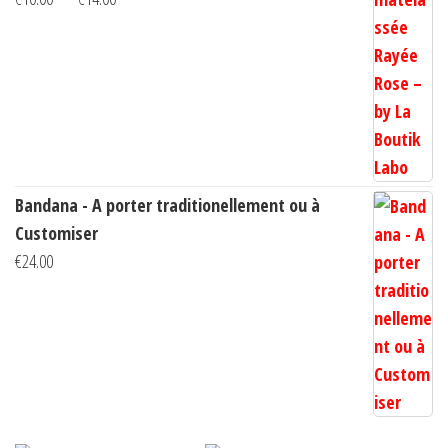
de
prix :
€10.00
à
€14.00
Bandana - A porter traditionellement ou à
Customiser
€
24.00