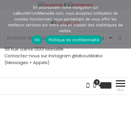
Aller
||
En poursuivant votre navigation sur
au
LaBoutikFromMarseille.com, vous acceptez l’utilisation de
contenu
cookies fonctionnels nous permettant de vous offrir les
meilleurs services sur notre site et réaliser des statistiques de
visites.
La Boutik Labo
La boutique de denicheur
Ok
Politique de confidentialité
de talents à Marseille en
Provence
56 Rue Sainte 13001 Marseille
Contactez-nous sur Instagram @laboutiklabo
(Messages + Appels)
0
€
0.00
Menu