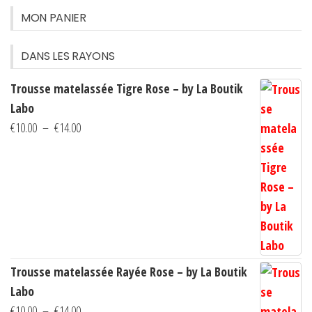
options
option
MON PANIER
peuvent
peuven
être
être
DANS LES RAYONS
choisies
choisi
Trousse matelassée Tigre Rose – by La Boutik
sur
sur
Labo
la
la
Plage
€
10.00
–
€
14.00
page
page
de
du
du
prix :
produit
produi
€10.00
à
€14.00
Trousse matelassée Rayée Rose – by La Boutik
Labo
Plage
€
10.00
–
€
14.00