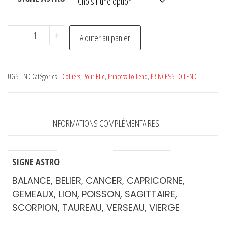
quantité
-
+
Ajouter au panier
de
Collier
LUNA
UGS :
ND
Catégories :
Colliers
,
Pour Elle
,
Princess To Lend
,
PRINCESS TO LEND
-
PRINCESS
TO
INFORMATIONS COMPLÉMENTAIRES
LEND
SIGNE ASTRO
BALANCE, BELIER, CANCER, CAPRICORNE,
GEMEAUX, LION, POISSON, SAGITTAIRE,
SCORPION, TAUREAU, VERSEAU, VIERGE