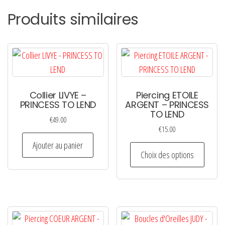
Produits similaires
Collier LIVYE –
Piercing ETOILE
PRINCESS TO LEND
ARGENT – PRINCESS
TO LEND
€
49.00
€
15.00
Ajouter au panier
Ce
Choix des options
produi
a
plusie
variati
Les