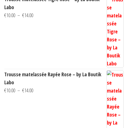
Labo
la
Plage
€
10.00
–
€
14.00
page
de
du
prix :
produit
€10.00
à
€14.00
Trousse matelassée Rayée Rose – by La Boutik
Labo
Plage
€
10.00
–
€
14.00
de
prix :
€10.00
à