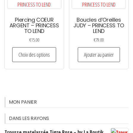
option
peuven
Piercing COEUR
Boucles d’Oreilles
être
ARGENT – PRINCESS
JUDY – PRINCESS TO
choisi
TO LEND
LEND
sur
€
15.00
€
79.00
la
Ce
page
Choix des options
Ajouter au panier
produit
du
a
produi
plusieurs
variations.
Les
options
MON PANIER
peuvent
être
DANS LES RAYONS
choisies
Trousse matelassée Tigre Rose – by La Boutik
sur