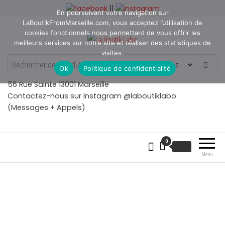
Aller
||
En poursuivant votre navigation sur
au
LaBoutikFromMarseille.com, vous acceptez l’utilisation de
contenu
cookies fonctionnels nous permettant de vous offrir les
meilleurs services sur notre site et réaliser des statistiques de
visites.
La Boutik Labo
La boutique de denicheur
Ok
Politique de confidentialité
de talents à Marseille en
Provence
56 Rue Sainte 13001 Marseille
Contactez-nous sur Instagram @laboutiklabo
(Messages + Appels)
0
€
0.00
Menu