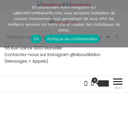
Aller
||
En poursuivant votre navigation sur
au
LaBoutikFromMarseille.com, vous acceptez l’utilisation de
contenu
cookies fonctionnels nous permettant de vous offrir les
meilleurs services sur notre site et réaliser des statistiques de
visites.
La Boutik Labo
La boutique de denicheur
Ok
Politique de confidentialité
de talents à Marseille en
Provence
56 Rue Sainte 13001 Marseille
Contactez-nous sur Instagram @laboutiklabo
(Messages + Appels)
0
€
0.00
Menu