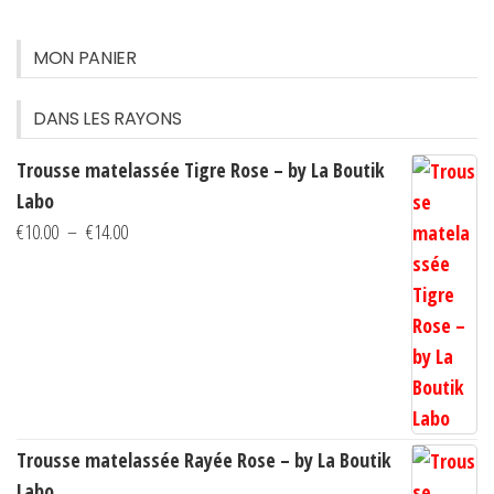
Les
Les
options
option
MON PANIER
peuvent
peuven
être
être
DANS LES RAYONS
choisies
choisi
Trousse matelassée Tigre Rose – by La Boutik
sur
sur
Labo
la
la
Plage
€
10.00
–
€
14.00
page
page
de
du
du
prix :
produit
produi
€10.00
à
€14.00
Trousse matelassée Rayée Rose – by La Boutik
Labo