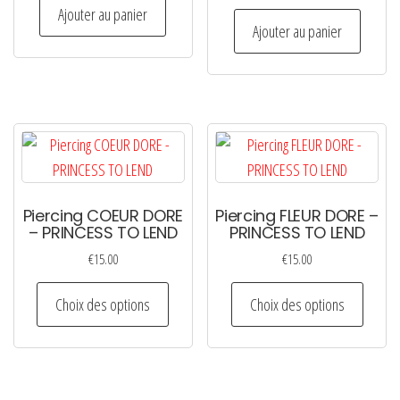
Ajouter au panier
Ajouter au panier
Piercing COEUR DORE
Piercing FLEUR DORE –
– PRINCESS TO LEND
PRINCESS TO LEND
€
15.00
€
15.00
Ce
Ce
Choix des options
Choix des options
produit
produi
a
a
plusieurs
plusie
variations.
variati