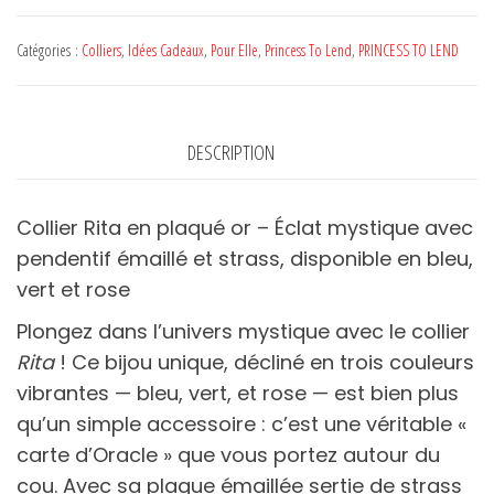
Collier
RITA
Catégories :
Colliers
,
Idées Cadeaux
,
Pour Elle
,
Princess To Lend
,
PRINCESS TO LEND
Vert
-
PRINCESS
DESCRIPTION
TO
LEND
Collier Rita en plaqué or – Éclat mystique avec
pendentif émaillé et strass, disponible en bleu,
vert et rose
Plongez dans l’univers mystique avec le collier
Rita
! Ce bijou unique, décliné en trois couleurs
vibrantes — bleu, vert, et rose — est bien plus
qu’un simple accessoire : c’est une véritable «
carte d’Oracle » que vous portez autour du
cou. Avec sa plaque émaillée sertie de strass