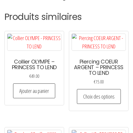
Produits similaires
Collier OLYMPE –
Piercing COEUR
PRINCESS TO LEND
ARGENT – PRINCESS
TO LEND
€
49.00
€
15.00
Ajouter au panier
Ce
Choix des options
produi
a
plusie
variati