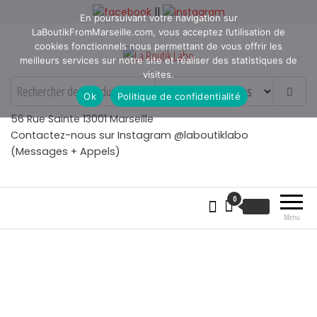
Aller
||
En poursuivant votre navigation sur
au
LaBoutikFromMarseille.com, vous acceptez l’utilisation de
contenu
cookies fonctionnels nous permettant de vous offrir les
meilleurs services sur notre site et réaliser des statistiques de
visites.
La Boutik Labo
La boutique de denicheur
Ok
Politique de confidentialité
de talents à Marseille en
Provence
56 Rue Sainte 13001 Marseille
Contactez-nous sur Instagram @laboutiklabo
(Messages + Appels)
0
€
0.00
Menu