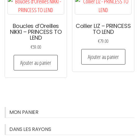
Les
option
peuven
Boucles d’Oreilles
Collier LIZ – PRINCESS
être
NIKKI – PRINCESS TO
TO LEND
choisi
LEND
€
79.00
sur
€
59.00
la
Ajouter au panier
page
Ajouter au panier
du
produi
MON PANIER
DANS LES RAYONS