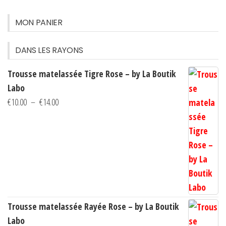
option
MON PANIER
peuven
être
DANS LES RAYONS
choisi
sur
Trousse matelassée Tigre Rose – by La Boutik
la
Labo
page
Plage
€
10.00
–
€
14.00
du
de
produi
prix :
€10.00
à
€14.00
Trousse matelassée Rayée Rose – by La Boutik
Labo