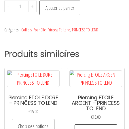
quantité
-
+
Ajouter au panier
de
Collier
ZIGGY
Catégories :
Colliers
,
Pour Elle
,
Princess To Lend
,
PRINCESS TO LEND
-
PRINCESS
Produits similaires
TO
LEND
Piercing ETOILE DORE
Piercing ETOILE
– PRINCESS TO LEND
ARGENT – PRINCESS
TO LEND
€
15.00
€
15.00
Ce
Choix des options
Ce