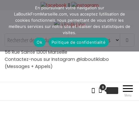
Aller
||
En poursuivant votre navigation sur
au
LaBoutikFromMarseille.com, vous acceptez l’utilisation de
contenu
cookies fonctionnels nous permettant de vous offrir les
meilleurs services sur notre site et réaliser des statistiques de
visites.
La Boutik Labo
La boutique de denicheur
Ok
Politique de confidentialité
de talents à Marseille en
Provence
56 Rue Sainte 13001 Marseille
Contactez-nous sur Instagram @laboutiklabo
(Messages + Appels)
0
€
0.00
Menu