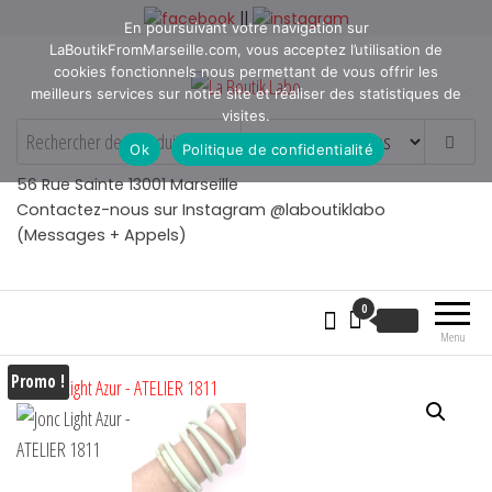
Aller
||
En poursuivant votre navigation sur
au
LaBoutikFromMarseille.com, vous acceptez l’utilisation de
contenu
cookies fonctionnels nous permettant de vous offrir les
meilleurs services sur notre site et réaliser des statistiques de
visites.
La Boutik Labo
La boutique de denicheur
Ok
Politique de confidentialité
de talents à Marseille en
Provence
56 Rue Sainte 13001 Marseille
Contactez-nous sur Instagram @laboutiklabo
(Messages + Appels)
0
€
0.00
Menu
Promo !