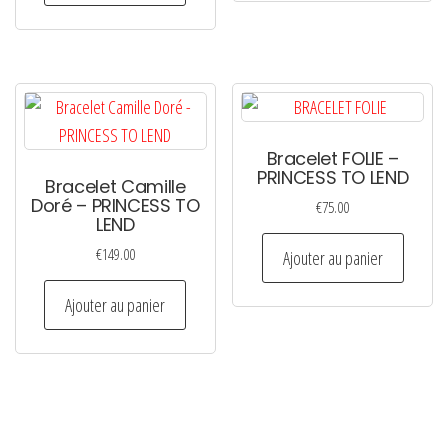
plusie
€79.00
variati
Les
option
peuven
Bracelet FOLIE –
être
PRINCESS TO LEND
Bracelet Camille
choisi
Doré – PRINCESS TO
€
75.00
sur
LEND
la
€
149.00
Ajouter au panier
page
du
Ajouter au panier
produi