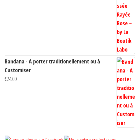
de
prix :
€10.00
à
€14.00
Bandana - A porter traditionellement ou à
Customiser
€
24.00