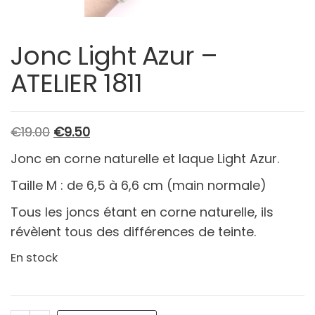
Jonc Light Azur –
ATELIER 1811
Le
Le
€
19.00
€
9.50
prix
prix
Jonc en corne naturelle et laque Light Azur.
initial
actuel
Taille M : de 6,5 à 6,6 cm (main normale)
était :
est :
€19.00.
€9.50.
Tous les joncs étant en corne naturelle, ils
révèlent tous des différences de teinte.
En stock