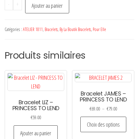
quantité
-
+
Ajouter au panier
de
Jonc
Light
Catégories :
ATELIER 1811
,
Bracelets
,
By La Boutik Bracelets
,
Pour Elle
Azur
-
Produits similaires
ATELIER
1811
Bracelet JAMES –
PRINCESS TO LEND
Bracelet LIZ –
PRINCESS TO LEND
Plage
€
69.00
–
€
79.00
de
€
59.00
Ce
prix :
Choix des options
produi
€69.00
Ajouter au panier
a
à