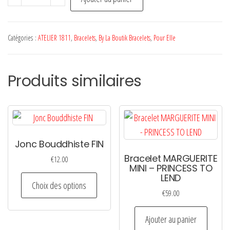
de
Jonc
Parme
Catégories :
ATELIER 1811
,
Bracelets
,
By La Boutik Bracelets
,
Pour Elle
-
ATELIER
Produits similaires
1811
Jonc Bouddhiste FIN
Bracelet MARGUERITE
€
12.00
MINI – PRINCESS TO
Ce
LEND
Choix des options
produit
€
59.00
a
Ajouter au panier
plusieurs