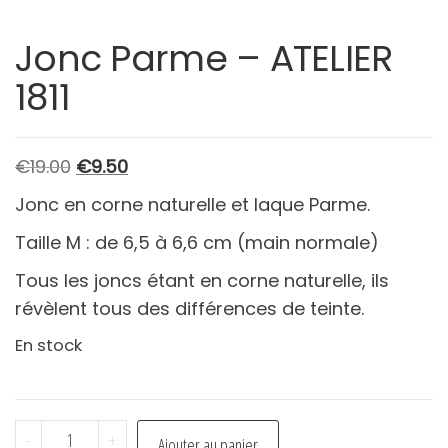
Jonc Parme – ATELIER
1811
Le
Le
€
19.00
€
9.50
prix
prix
Jonc en corne naturelle et laque Parme.
initial
actuel
Taille M : de 6,5 à 6,6 cm (main normale)
était :
est :
€19.00.
€9.50.
Tous les joncs étant en corne naturelle, ils
révèlent tous des différences de teinte.
En stock
quantité
-
+
Ajouter au panier