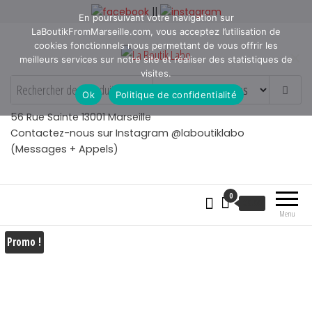
Aller
||
En poursuivant votre navigation sur
au
LaBoutikFromMarseille.com, vous acceptez l’utilisation de
contenu
cookies fonctionnels nous permettant de vous offrir les
meilleurs services sur notre site et réaliser des statistiques de
visites.
La Boutik Labo
La boutique de denicheur
Ok
Politique de confidentialité
de talents à Marseille en
Provence
56 Rue Sainte 13001 Marseille
Contactez-nous sur Instagram @laboutiklabo
(Messages + Appels)
0
€
0.00
Menu
Promo !