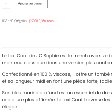
Lexi
+
Ajouter au panier
Coat
-
UGS :
ND
Catégories :
JCSOPHIE
,
Vêtements
JC
SOPHIE
Le Lexi Coat de JC Sophie est le trench oversize 
manteau classique dans une version plus contemp
Confectionné en 100 % viscose, il offre un tombé
et sa longueur midi en font une pièce forte, facil
Son bleu marine profond est un essentiel du dress
une allure plus affirmée. Le Lexi Coat traverse l
élégant.