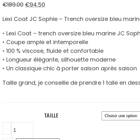
Le
Le
€
189.00
€
94.50
prix
prix
Lexi Coat JC Sophie – Trench oversize bleu marin
initial
actuel
était :
est :
• Lexi Coat – trench oversize bleu marine JC Soph
€189.00.
€94.50.
• Coupe ample et intemporelle
• 100 % viscose, fluide et confortable
• Longueur élégante, silhouette moderne
• Un classique chic à porter saison après saison
Taille grand, je conseille de prendre 1 taile en de
TAILLE
quantité
-
de