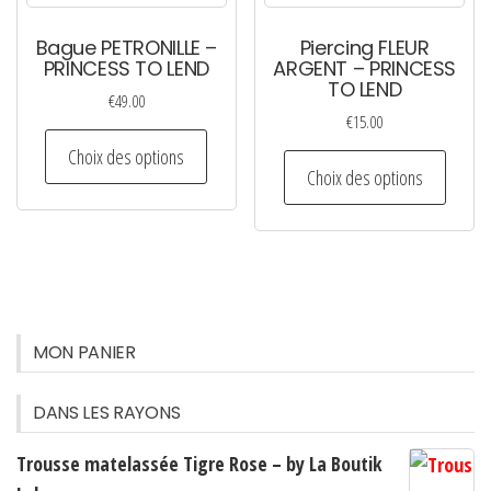
être
Bague PETRONILLE –
Piercing FLEUR
choisi
PRINCESS TO LEND
ARGENT – PRINCESS
TO LEND
sur
€
49.00
la
€
15.00
Ce
page
Choix des options
Ce
produit
Choix des options
du
produi
a
produi
a
plusieurs
plusie
variations.
variati
Les
Les
options
option
MON PANIER
peuvent
peuven
être
être
DANS LES RAYONS
choisies
choisi
sur
Trousse matelassée Tigre Rose – by La Boutik
sur
la