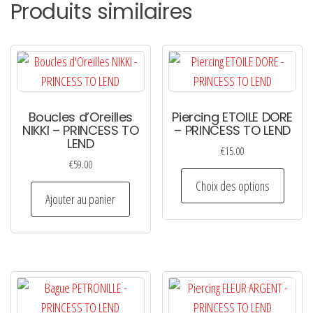
Produits similaires
Boucles d’Oreilles
Piercing ETOILE DORE
NIKKI – PRINCESS TO
– PRINCESS TO LEND
LEND
€
15.00
€
59.00
Ce
Choix des options
produi
Ajouter au panier
a
plusie
variati
Les
option
peuven