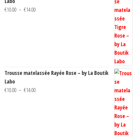
Labo
la
page
Plage
€
10.00
–
€
14.00
page
du
de
du
produit
prix :
produi
€10.00
à
€14.00
Trousse matelassée Rayée Rose – by La Boutik
Labo
Plage
€
10.00
–
€
14.00
de
prix :
€10.00
à
€14.00