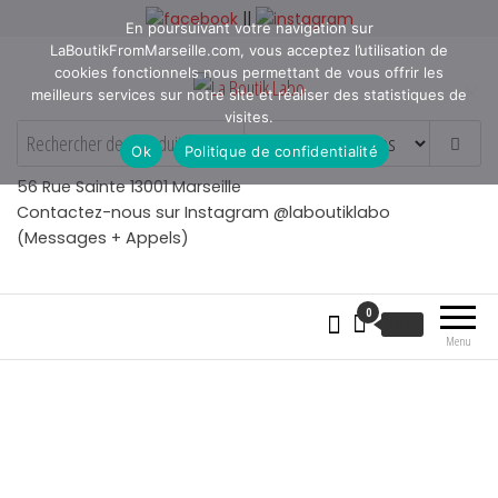
Aller
||
En poursuivant votre navigation sur
au
LaBoutikFromMarseille.com, vous acceptez l’utilisation de
contenu
cookies fonctionnels nous permettant de vous offrir les
meilleurs services sur notre site et réaliser des statistiques de
visites.
La Boutik Labo
La boutique de denicheur
Ok
Politique de confidentialité
de talents à Marseille en
Provence
56 Rue Sainte 13001 Marseille
Contactez-nous sur Instagram @laboutiklabo
(Messages + Appels)
0
€
0.00
Menu