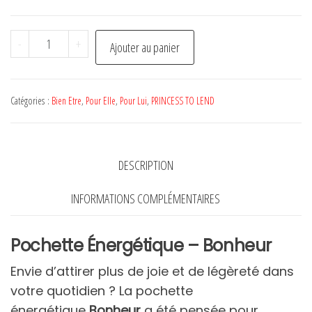
quantité
-
+
Ajouter au panier
de
Pochette
énergétique
Catégories :
Bien Etre
,
Pour Elle
,
Pour Lui
,
PRINCESS TO LEND
Bonheur
-
By
DESCRIPTION
Princess
To
INFORMATIONS COMPLÉMENTAIRES
Lend
Pochette Énergétique – Bonheur
Envie d’attirer plus de joie et de légèreté dans
votre quotidien ? La pochette
énergétique
Bonheur
a été pensée pour