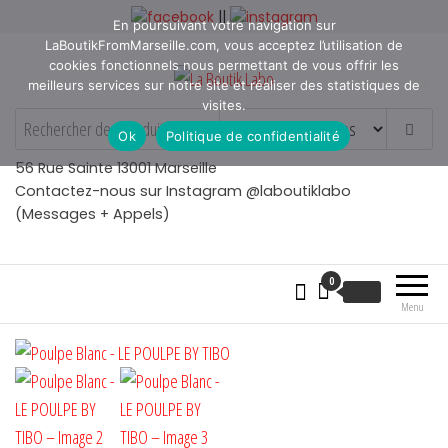
Aller
||
En poursuivant votre navigation sur
au
LaBoutikFromMarseille.com, vous acceptez l’utilisation de
contenu
cookies fonctionnels nous permettant de vous offrir les
meilleurs services sur notre site et réaliser des statistiques de
visites.
La Boutik Labo
La boutique de denicheur
Ok
Politique de confidentialité
de talents à Marseille en
Provence
56 Rue Sainte 13001 Marseille
Contactez-nous sur Instagram @laboutiklabo
(Messages + Appels)
0
€
0.00
Menu