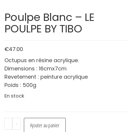
Poulpe Blanc – LE
POULPE BY TIBO
€
47.00
Octupus en résine acrylique.
Dimensions : 16cmx7cm
Revetement : peinture acrylique
Poids : 500g
En stock
quantité
-
+
Ajouter au panier
de