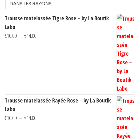
choisies
DANS LES RAYONS
sur
Trousse matelassée Tigre Rose – by La Boutik
la
Labo
page
Plage
€
10.00
–
€
14.00
du
de
produit
prix :
€10.00
à
€14.00
Trousse matelassée Rayée Rose – by La Boutik
Labo
Plage
€
10.00
–
€
14.00
de
prix :