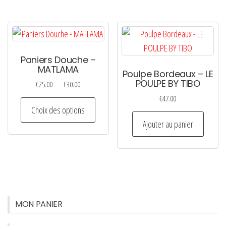
Paniers Douche –
MATLAMA
Poulpe Bordeaux – LE
POULPE BY TIBO
Plage
€
25.00
–
€
30.00
de
€
47.00
Ce
prix :
Choix des options
produit
€25.00
Ajouter au panier
a
à
plusieurs
€30.00
variations.
Les
options
peuvent
MON PANIER
être