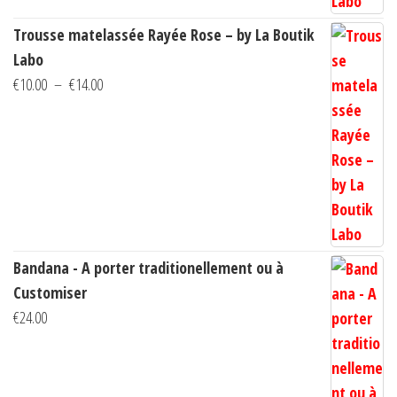
Trousse matelassée Rayée Rose – by La Boutik
Labo
Plage
€
10.00
–
€
14.00
de
prix :
€10.00
à
€14.00
Bandana - A porter traditionellement ou à
Customiser
€
24.00