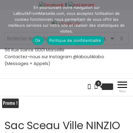
Aller
||
En poursuivant votre navigation sur
au
LaBoutikFromMarseille.com, vous acceptez l’utilisation de
contenu
cookies fonctionnels nous permettant de vous offrir les
meilleurs services sur notre site et réaliser des statistiques de
visites.
La Boutik Labo
La boutique de denicheur
Ok
Politique de confidentialité
de talents à Marseille en
Provence
56 Rue Sainte 13001 Marseille
Contactez-nous sur Instagram @laboutiklabo
(Messages + Appels)
0
€
0.00
Menu
Promo !
Sac Sceau Ville NINZIO