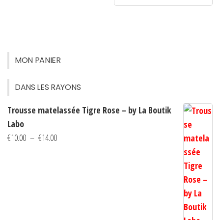
a
€90.00.
€35.00.
plusie
variati
Les
option
MON PANIER
peuven
être
DANS LES RAYONS
choisi
Trousse matelassée Tigre Rose – by La Boutik
sur
Labo
la
Plage
€
10.00
–
€
14.00
page
de
du
prix :
produi
€10.00
à
€14.00