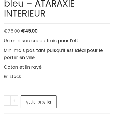
bleu – ATARAXIE
INTERIEUR
Le
Le
€
75.00
€
45.00
prix
prix
Un mini sac sceau frais pour l’été
initial
actuel
Mini mais pas tant puisqu’il est idéal pour le
était :
est :
porter en ville.
€75.00.
€45.00.
Coton et lin rayé.
En stock
quantité
-
+
Ajouter au panier
de
Sac