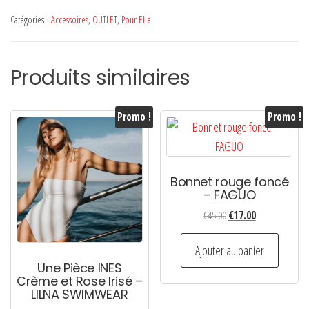
Sceau
Catégories :
Accessoires
,
OUTLET
,
Pour Elle
Ville
NINZIO
Produits similaires
bleu
-
ATARAXIE
Promo !
Promo !
INTERIEUR
Bonnet rouge foncé
– FAGUO
Le
Le
€
45.00
€
17.00
prix
prix
initial
actuel
Ajouter au panier
était :
est :
Une Pièce INES
Crème et Rose Irisé –
€45.00.
€17.00.
LILNA SWIMWEAR