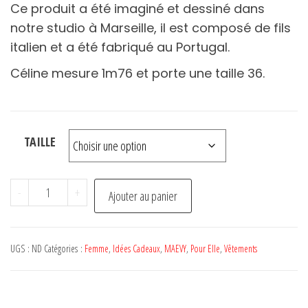
Ce produit a été imaginé et dessiné dans
notre studio à Marseille, il est composé de fils
italien et a été fabriqué au Portugal.
Céline mesure 1m76 et porte une taille 36.
TAILLE
quantité
-
+
Ajouter au panier
de
SnapVegan
Bleu
UGS :
ND
Catégories :
Femme
,
Idées Cadeaux
,
MAEVY
,
Pour Elle
,
Vêtements
-
MAEVY