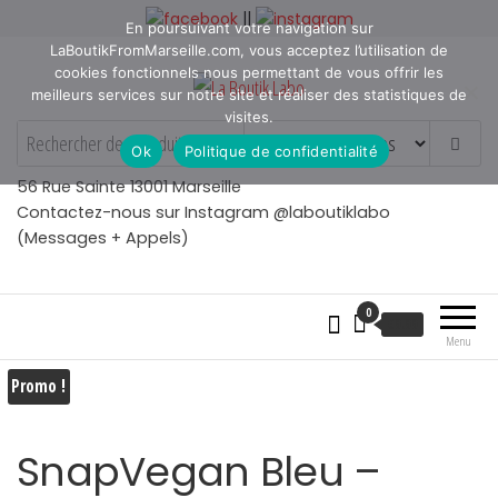
Aller
||
En poursuivant votre navigation sur
au
LaBoutikFromMarseille.com, vous acceptez l’utilisation de
contenu
cookies fonctionnels nous permettant de vous offrir les
meilleurs services sur notre site et réaliser des statistiques de
visites.
La Boutik Labo
La boutique de denicheur
Ok
Politique de confidentialité
de talents à Marseille en
Provence
56 Rue Sainte 13001 Marseille
Contactez-nous sur Instagram @laboutiklabo
(Messages + Appels)
0
€
0.00
Menu
Promo !
SnapVegan Bleu –