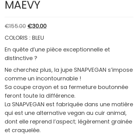
MAEVY
Le
Le
€
155.00
€
30.00
prix
prix
COLORIS : BLEU
initial
actuel
En quête d’une pièce exceptionnelle et
était :
est :
distinctive ?
€155.00.
€30.00.
Ne cherchez plus, la jupe SNAPVEGAN s’impose
comme un incontournable !
Sa coupe crayon et sa fermeture boutonnée
feront toute la différence.
La SNAPVEGAN est fabriquée dans une matière
qui est une alternative vegan au cuir animal,
dont elle reprend l’aspect; légèrement grainée
et craquelée.