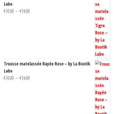
Labo
la
Plage
€
10.00
–
€
14.00
page
de
du
prix :
produi
€10.00
à
€14.00
Trousse matelassée Rayée Rose – by La Boutik
Labo
Plage
€
10.00
–
€
14.00
de
prix :
€10.00
à
€14.00