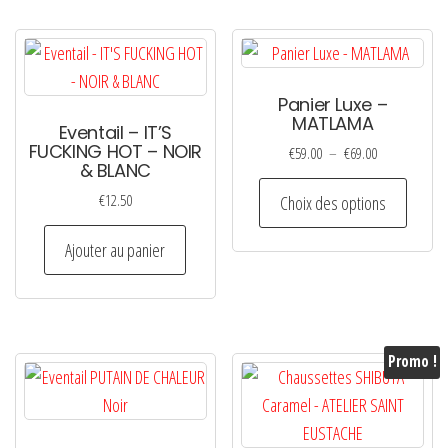
Panier Luxe –
MATLAMA
Eventail – IT’S
FUCKING HOT – NOIR
Plage
€
59.00
–
€
69.00
& BLANC
de
Ce
€
12.50
prix :
Choix des options
produi
€59.00
a
à
Ajouter au panier
plusie
€69.00
variati
Les
option
Promo !
peuven
être
choisi