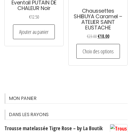
Eventail PUTAIN DE
sur
CHALEUR Noir
Chaussettes
la
SHIBUYA Caramel –
€
12.50
ATELIER SAINT
page
EUSTACHE
du
Ajouter au panier
Le
Le
€
23.00
€
18.00
produi
prix
prix
Ce
initial
actuel
Choix des options
produi
était :
est :
a
€23.00.
€18.00.
plusie
variati
Les
option
MON PANIER
peuven
être
DANS LES RAYONS
choisi
Trousse matelassée Tigre Rose – by La Boutik
sur