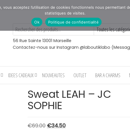
vous acceptez l’utilisation de cookies fonctionnels nous permettant de v
statistiques de visites.
Ok
Politique de confidentialité
56 Rue Sainte 13001 Marseille
Contactez-nous sur Instagram @laboutiklabo (Messag
IDEES CADEAUX
NOUVEAUTES
OUTLET
BAR A CHARMS
Sweat LEAH – JC
SOPHIE
Le
Le
€
69.00
€
34.50