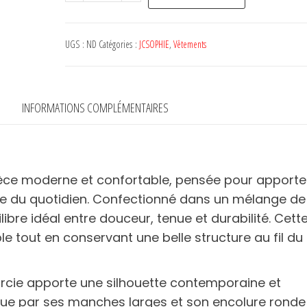
de
Sweat
LEAH
UGS :
ND
Catégories :
JCSOPHIE
,
Vêtements
-
JC
SOPHIE
INFORMATIONS COMPLÉMENTAIRES
ièce moderne et confortable, pensée pour apporte
re du quotidien. Confectionné dans un mélange de
ilibre idéal entre douceur, tenue et durabilité. Cett
 tout en conservant une belle structure au fil du
cie apporte une silhouette contemporaine et
gue par ses manches larges et son encolure ronde