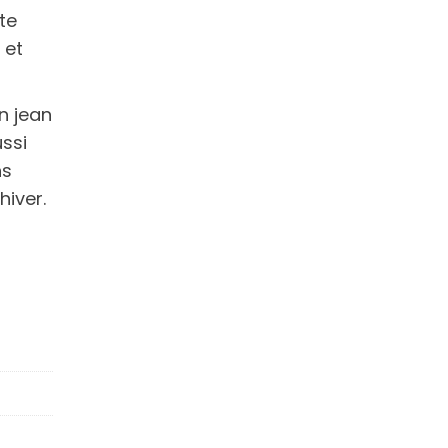
te
 et
n jean
ssi
ns
hiver.