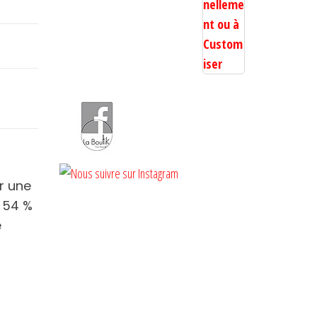
r une
 54 %
e