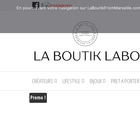
Aller
||
En poursuivant votre navigation sur LaBoutikFromMarseille.com, 
au
contenu
La
La
boutique
Boutik
de
CRÉATEURS
LIFESTYLE
BIJOUX
PRET A PORTER
Labo
denicheur
de
Promo !
talents à
Marseille
en
Provence