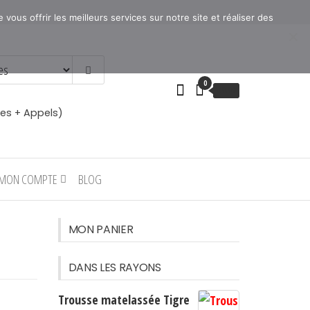
ous offrir les meilleurs services sur notre site et réaliser des
0
€
0.00
es + Appels)
MON COMPTE
BLOG
MON PANIER
DANS LES RAYONS
Trousse matelassée Tigre