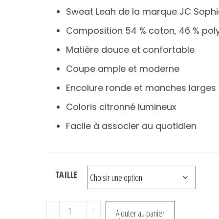
prix
prix
Sweat Leah de la marque JC Sophi
initial
actuel
Composition 54 % coton, 46 % pol
était :
est :
€69.00.
€34.50.
Matière douce et confortable
Coupe ample et moderne
Encolure ronde et manches larges
Coloris citronné lumineux
Facile à associer au quotidien
TAILLE
quantité
-
+
Ajouter au panier