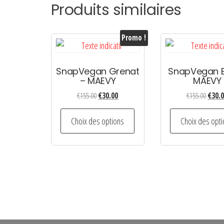
Produits similaires
Promo !
SnapVegan Grenat
SnapVegan B
– MAEVY
MAEVY
Le
Le
Le
€
155.00
€
30.00
€
155.00
€
30.
prix
prix
prix
Ce
initial
actuel
initial
Choix des options
Choix des opt
produit
était :
est :
était :
a
€155.00.
€30.00.
€155.0
plusieurs
variations.
Les
options
peuvent