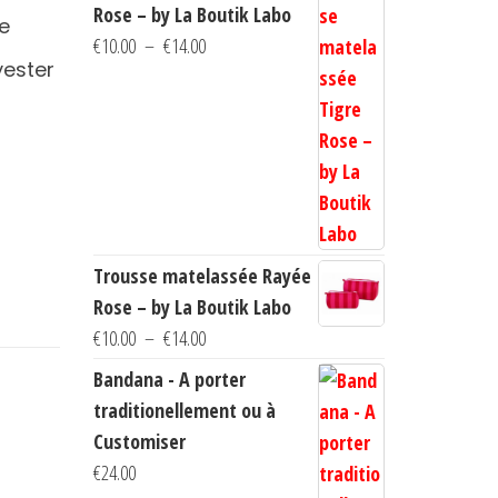
Rose – by La Boutik Labo
e
Plage
€
10.00
–
€
14.00
yester
de
prix :
€10.00
à
€14.00
Trousse matelassée Rayée
Rose – by La Boutik Labo
Plage
€
10.00
–
€
14.00
de
Bandana - A porter
prix :
traditionellement ou à
€10.00
Customiser
à
€
24.00
€14.00