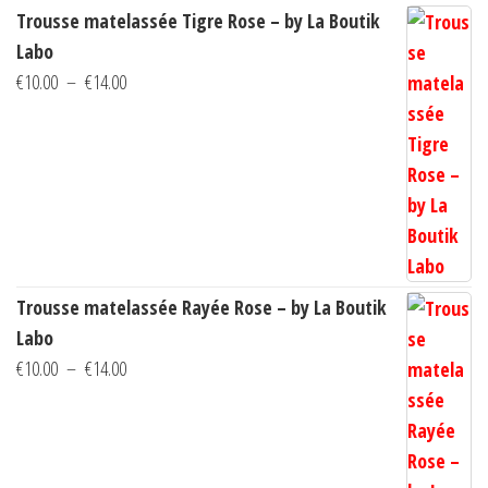
Trousse matelassée Tigre Rose – by La Boutik
sur
Labo
la
Plage
€
10.00
–
€
14.00
page
de
du
prix :
produi
€10.00
à
€14.00
Trousse matelassée Rayée Rose – by La Boutik
Labo
Plage
€
10.00
–
€
14.00
de
prix :
€10.00