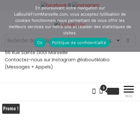
Aller
||
En poursuivant votre navigation sur
au
LaBoutikFromMarseille.com, vous acceptez l’utilisation de
contenu
cookies fonctionnels nous permettant de vous offrir les
meilleurs services sur notre site et réaliser des statistiques de
visites.
La Boutik Labo
La boutique de denicheur
Ok
Politique de confidentialité
de talents à Marseille en
Provence
56 Rue Sainte 13001 Marseille
Contactez-nous sur Instagram @laboutiklabo
(Messages + Appels)
0
€
0.00
Menu
Promo !