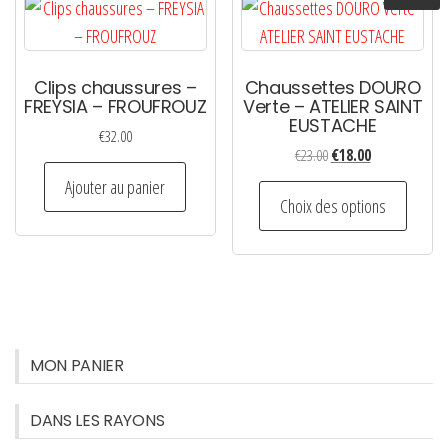
Clips chaussures –
Chaussettes DOURO
FREYSIA – FROUFROUZ
Verte – ATELIER SAINT
EUSTACHE
€
32.00
Le
Le
€
23.00
€
18.00
prix
prix
Ajouter au panier
Ce
initial
actuel
Choix des options
produi
était :
est :
a
€23.00.
€18.00.
plusie
variati
Les
option
MON PANIER
peuven
être
DANS LES RAYONS
choisi