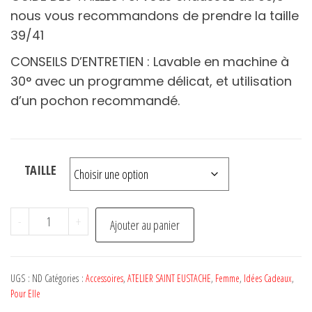
nous vous recommandons de prendre la taille
39/41
CONSEILS D’ENTRETIEN : Lavable en machine à
30° avec un programme délicat, et utilisation
d’un pochon recommandé.
TAILLE
quantité
-
+
Ajouter au panier
de
Chaussettes
COLORADO
UGS :
ND
Catégories :
Accessoires
,
ATELIER SAINT EUSTACHE
,
Femme
,
Idées Cadeaux
,
RIVER
Pour Elle