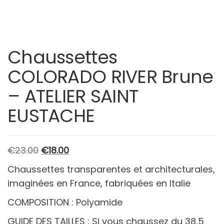
Chaussettes
COLORADO RIVER Brune
– ATELIER SAINT
EUSTACHE
Le
Le
€
23.00
€
18.00
prix
prix
Chaussettes transparentes et architecturales,
initial
actuel
imaginées en France, fabriquées en Italie
était :
est :
COMPOSITION : Polyamide
€23.00.
€18.00.
GUIDE DES TAILLES : Si vous chaussez du 38,5