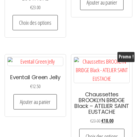
Ajouter au panier
€
23.00
Ce
Choix des options
produit
a
plusieurs
variations.
Promo !
Les
options
Eventail Green Jelly
peuvent
être
€
12.50
Chaussettes
choisies
BROOKLYN BRIDGE
Ajouter au panier
sur
Black – ATELIER SAINT
EUSTACHE
la
page
Le
Le
€
23.00
€
18.00
prix
prix
du
Ce
initial
actuel
Choix des options