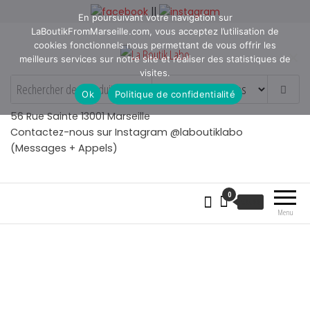
Aller
||
En poursuivant votre navigation sur
au
LaBoutikFromMarseille.com, vous acceptez l’utilisation de
contenu
cookies fonctionnels nous permettant de vous offrir les
meilleurs services sur notre site et réaliser des statistiques de
visites.
La Boutik Labo
La boutique de denicheur
Ok
Politique de confidentialité
de talents à Marseille en
Provence
56 Rue Sainte 13001 Marseille
Contactez-nous sur Instagram @laboutiklabo
(Messages + Appels)
0
€
0.00
Menu