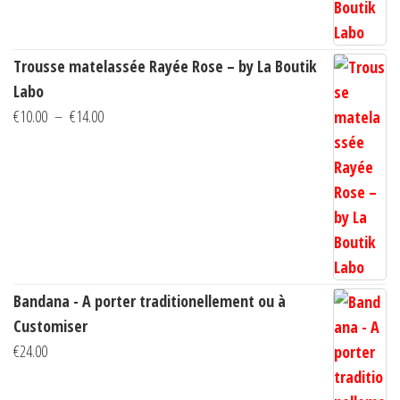
€14.00
Trousse matelassée Rayée Rose – by La Boutik
Labo
Plage
€
10.00
–
€
14.00
de
prix :
€10.00
à
€14.00
Bandana - A porter traditionellement ou à
Customiser
€
24.00