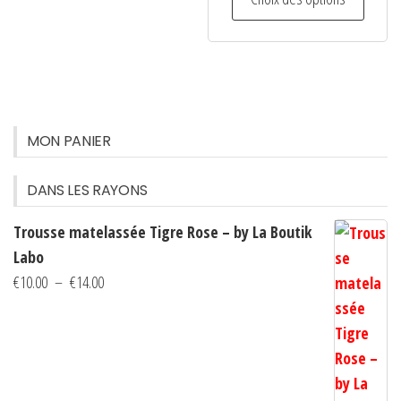
produit
produi
était :
est :
a
€23.00.
€18.00.
plusie
variati
Les
option
MON PANIER
peuven
être
DANS LES RAYONS
choisi
Trousse matelassée Tigre Rose – by La Boutik
sur
Labo
la
Plage
€
10.00
–
€
14.00
page
de
du
prix :
produi
€10.00
à