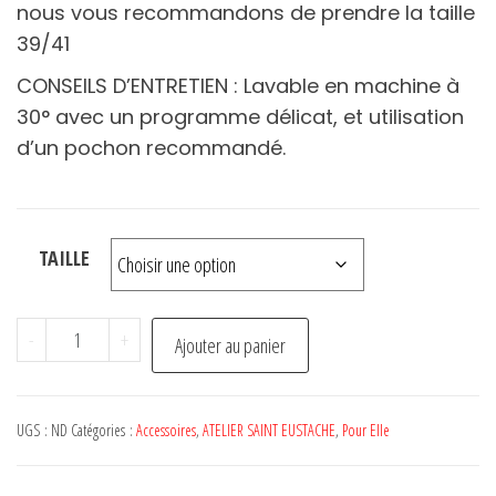
nous vous recommandons de prendre la taille
39/41
CONSEILS D’ENTRETIEN : Lavable en machine à
30° avec un programme délicat, et utilisation
d’un pochon recommandé.
TAILLE
quantité
-
+
Ajouter au panier
de
Chaussettes
CRESCENT
UGS :
ND
Catégories :
Accessoires
,
ATELIER SAINT EUSTACHE
,
Pour Elle
DUNES
Black