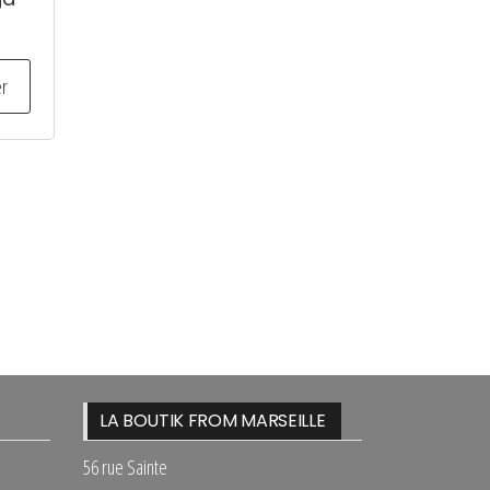
er
LA BOUTIK FROM MARSEILLE
56 rue Sainte