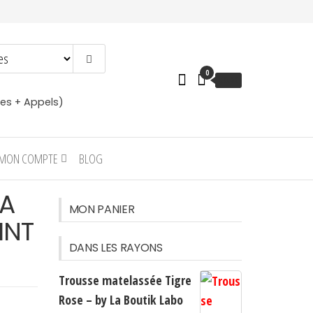
0
€
0.00
es + Appels)
MON COMPTE
BLOG
TA
MON PANIER
INT
DANS LES RAYONS
Trousse matelassée Tigre
Rose – by La Boutik Labo