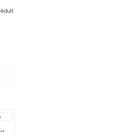
éduit
ga