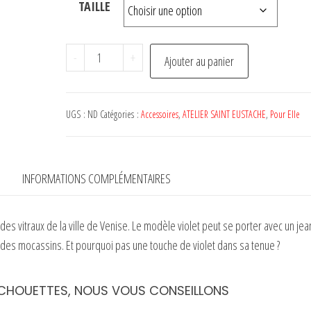
TAILLE
quantité
-
+
Ajouter au panier
de
Chaussettes
VETRATA
UGS :
ND
Catégories :
Accessoires
,
ATELIER SAINT EUSTACHE
,
Pour Elle
Violette
-
ATELIER
INFORMATIONS COMPLÉMENTAIRES
SAINT
EUSTACHE
des vitraux de la ville de Venise. Le modèle violet peut se porter avec un jea
u des mocassins. Et pourquoi pas une touche de violet dans sa tenue ?
CHOUETTES, NOUS VOUS CONSEILLONS