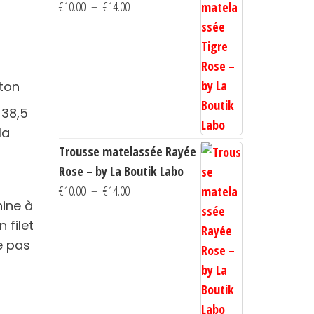
Plage
€
10.00
–
€
14.00
de
prix :
€10.00
à
ton
€14.00
 38,5
la
Trousse matelassée Rayée
Rose – by La Boutik Labo
Plage
€
10.00
–
€
14.00
hine à
de
 filet
prix :
e pas
€10.00
à
€14.00