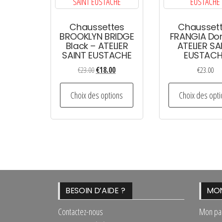
Chaussettes
Chausset
BROOKLYN BRIDGE
FRANGIA Do
Black – ATELIER
ATELIER SA
SAINT EUSTACHE
EUSTACH
Le
Le
€
23.00
€
18.00
€
23.00
prix
prix
Ce
initial
actuel
Choix des options
Choix des opt
produit
était :
est :
a
€23.00.
€18.00.
plusieurs
variations.
Les
options
peuvent
BESOIN D’AIDE ?
MON
être
Contactez-nous
Mon pa
choisies