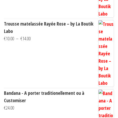
€14.00
Trousse matelassée Rayée Rose – by La Boutik
Labo
Plage
€
10.00
–
€
14.00
de
prix :
€10.00
à
€14.00
Bandana - A porter traditionellement ou à
Customiser
€
24.00