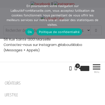
Aller
||
En poursuivant votre navigation sur
au
LaBoutikFromMarseille.com, vous acceptez l’utilisation de
contenu
cookies fonctionnels nous permettant de vous offrir les
meilleurs services sur notre site et réaliser des statistiques de
visites.
La Boutik Labo
La boutique de denicheur
Ok
Politique de confidentialité
de talents à Marseille en
Provence
56 Rue Sainte 13001 Marseille
Contactez-nous sur Instagram @laboutiklabo
(Messages + Appels)
0
€
0.00
Menu
CRÉATEURS
LIFESTYLE