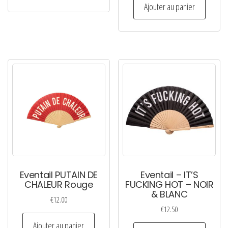
initial
actuel
Ajouter au panier
était :
est :
€24.00.
€12.00.
Eventail PUTAIN DE
Eventail – IT’S
CHALEUR Rouge
FUCKING HOT – NOIR
& BLANC
€
12.00
€
12.50
Ajouter au panier