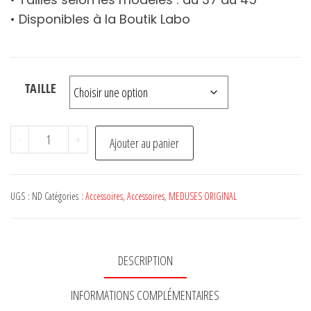
• Disponibles à la Boutik Labo
TAILLE
quantité
-
+
Ajouter au panier
de
Chaussures
MEDUSES
UGS :
ND
Catégories :
Accessoires
,
Accessoires
,
MEDUSES ORIGINAL
Crêpe
Paillettes
DESCRIPTION
INFORMATIONS COMPLÉMENTAIRES