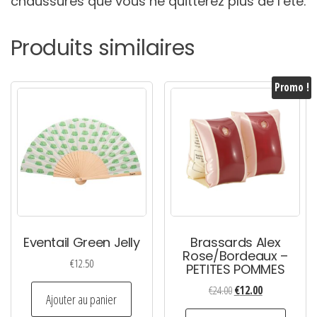
chaussures que vous ne quitterez plus de l’été.
Produits similaires
Promo !
Eventail Green Jelly
Brassards Alex
Rose/Bordeaux –
€
12.50
PETITES POMMES
Le
Le
€
24.00
€
12.00
Ajouter au panier
prix
prix