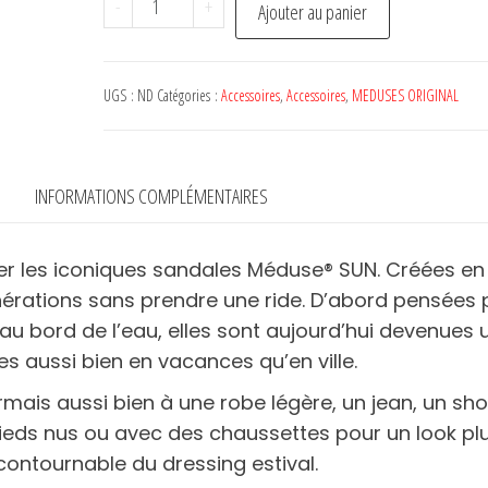
-
+
Ajouter au panier
de
Chaussures
MEDUSES
UGS :
ND
Catégories :
Accessoires
,
Accessoires
,
MEDUSES ORIGINAL
Gazon
INFORMATIONS COMPLÉMENTAIRES
er les iconiques sandales Méduse® SUN. Créées en
énérations sans prendre une ride. D’abord pensées 
 au bord de l’eau, elles sont aujourd’hui devenues 
s aussi bien en vacances qu’en ville.
mais aussi bien à une robe légère, un jean, un sho
pieds nus ou avec des chaussettes pour un look pl
contournable du dressing estival.