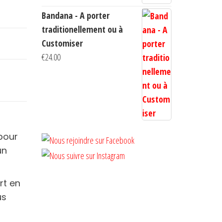
Bandana - A porter
traditionellement ou à
Customiser
€
24.00
pour
un
rt en
us