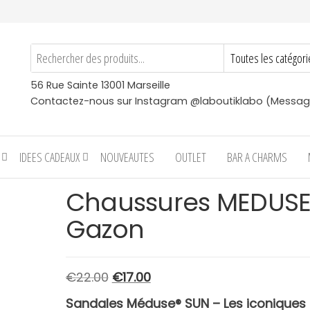
56 Rue Sainte 13001 Marseille
Contactez-nous sur Instagram @laboutiklabo (Messag
IDEES CADEAUX
NOUVEAUTES
OUTLET
BAR A CHARMS
Chaussures MEDUS
Gazon
Le
Le
€
22.00
€
17.00
prix
prix
Sandales Méduse® SUN – Les iconiques