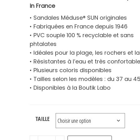
initial
actuel
in France
était :
est :
• Sandales Méduse® SUN originales
€22.00.
€17.00.
• Fabriquées en France depuis 1946
• PVC souple 100 % recyclable et sans
phtalates
• Idéales pour la plage, les rochers et la 
• Résistantes à l’eau et très confortabl
• Plusieurs coloris disponibles
• Tailles selon les modèles : du 37 au 4
• Disponibles à la Boutik Labo
TAILLE
quantité