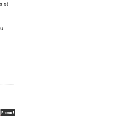
s et
au
Promo !