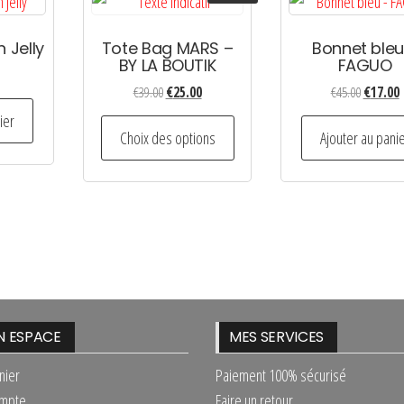
 Jelly
Tote Bag MARS –
Bonnet bleu
BY LA BOUTIK
FAGUO
Le
Le
Le
L
€
39.00
€
25.00
€
45.00
€
17.00
prix
prix
prix
p
ier
Ce
initial
actuel
initial
a
Choix des options
Ajouter au pani
produit
était :
est :
était :
e
a
€39.00.
€25.00.
€45.00.
€
plusieurs
variations.
Les
options
peuvent
être
 ESPACE
MES SERVICES
choisies
nier
Paiement 100% sécurisé
sur
mpte
Faire un retour
la