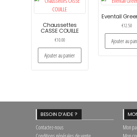
Eventail Green
Chaussettes
€
12.50
CASSE COUILLE
€
10.00
Ajouter au pan
Ajouter au panier
BESOIN D’AIDE ?
MON
Contactez-nous
Mon pa
Conditions générales de vente
Mon co