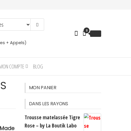
0
€
0.00
es + Appels)
MON COMPTE
BLOG
ES
MON PANIER
DANS LES RAYONS
Trousse matelassée Tigre
Rose – by La Boutik Labo
 Made