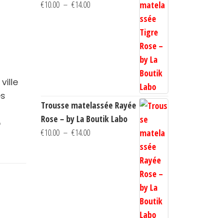
Plage
€
10.00
–
€
14.00
de
prix :
€10.00
à
€14.00
ville
es
Trousse matelassée Rayée
Rose – by La Boutik Labo
5
Plage
€
10.00
–
€
14.00
de
prix :
€10.00
à
€14.00