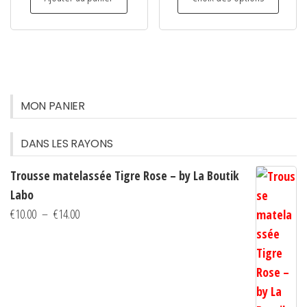
produi
du
a
produit
plusie
variati
Les
option
MON PANIER
peuven
être
DANS LES RAYONS
choisi
Trousse matelassée Tigre Rose – by La Boutik
sur
Labo
la
Plage
€
10.00
–
€
14.00
page
de
du
prix :
produi
€10.00
à