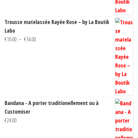
€14.00
Trousse matelassée Rayée Rose – by La Boutik
Labo
Plage
€
10.00
–
€
14.00
de
prix :
€10.00
à
€14.00
Bandana - A porter traditionellement ou à
Customiser
€
24.00