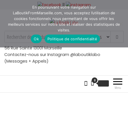
Aller
||
En poursuivant votre navigation sur
au
LaBoutikFromMarseille.com, vous acceptez l’utilisation de
contenu
cookies fonctionnels nous permettant de vous offrir les
meilleurs services sur notre site et réaliser des statistiques de
visites.
La Boutik Labo
La boutique de denicheur
Ok
Politique de confidentialité
de talents à Marseille en
Provence
56 Rue Sainte 13001 Marseille
Contactez-nous sur Instagram @laboutiklabo
(Messages + Appels)
0
€
0.00
Menu