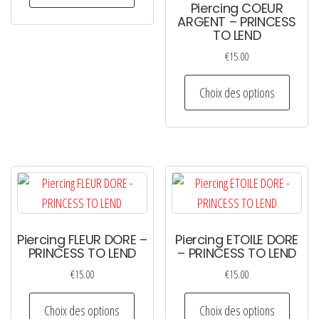
Piercing COEUR
a
ARGENT – PRINCESS
TO LEND
plusieurs
€
15.00
variations.
Les
Ce
Choix des options
options
produi
peuvent
a
être
plusie
choisies
variati
sur
Les
la
option
page
peuven
du
Piercing FLEUR DORE –
Piercing ETOILE DORE
être
PRINCESS TO LEND
– PRINCESS TO LEND
produit
choisi
€
15.00
€
15.00
sur
Ce
Ce
la
Choix des options
Choix des options
produit
produi