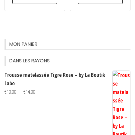
page
a
a
du
plusieurs
plusie
produi
variations.
variati
Les
Les
options
option
MON PANIER
peuvent
peuven
être
être
DANS LES RAYONS
choisies
choisi
Trousse matelassée Tigre Rose – by La Boutik
sur
sur
Labo
la
la
Plage
€
10.00
–
€
14.00
page
page
de
du
du
prix :
produit
produi
€10.00
à
€14.00