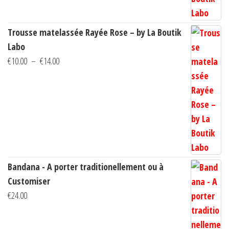
Trousse matelassée Rayée Rose – by La Boutik
Labo
Plage
€
10.00
–
€
14.00
de
prix :
€10.00
à
€14.00
Bandana - A porter traditionellement ou à
Customiser
€
24.00