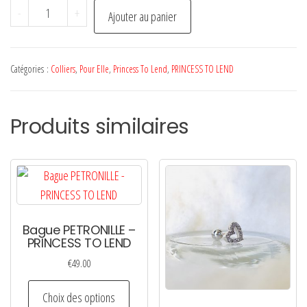
quantité
-
+
Ajouter au panier
de
Collier
SOFIA
Catégories :
Colliers
,
Pour Elle
,
Princess To Lend
,
PRINCESS TO LEND
Lapis
Lazuli
Produits similaires
-
PRINCESS
TO
LEND
Bague PETRONILLE –
PRINCESS TO LEND
€
49.00
Ce
Choix des options
produit