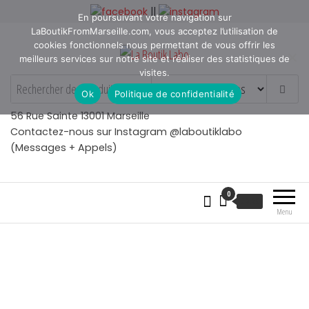
Aller
||
En poursuivant votre navigation sur
au
LaBoutikFromMarseille.com, vous acceptez l’utilisation de
contenu
cookies fonctionnels nous permettant de vous offrir les
meilleurs services sur notre site et réaliser des statistiques de
visites.
La Boutik Labo
La boutique de denicheur
Ok
Politique de confidentialité
de talents à Marseille en
Provence
56 Rue Sainte 13001 Marseille
Contactez-nous sur Instagram @laboutiklabo
(Messages + Appels)
0
€
0.00
Menu