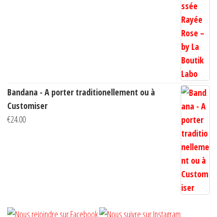
de
prix :
€10.00
à
€14.00
Bandana - A porter traditionellement ou à
Customiser
€
24.00