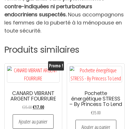
contre-indiquées ni perturbateurs
endocriniens suspectés.
Nous accompagnons
les femmes de la puberté à la ménopause en
toute sécurité.
Produits similaires
Promo !
CANARD VIBRANT
Pochette
ARGENT FOURRURE
énergétique STRESS
– By Princess To Lend
Le
Le
€
35.00
€
17.00
€
35.00
prix
prix
initial
actuel
Ajouter au panier
Ajouter au panier
était :
est :