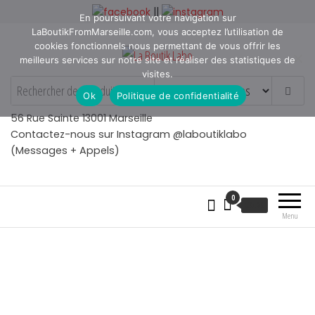
Aller
||
En poursuivant votre navigation sur
au
LaBoutikFromMarseille.com, vous acceptez l’utilisation de
contenu
cookies fonctionnels nous permettant de vous offrir les
meilleurs services sur notre site et réaliser des statistiques de
visites.
La Boutik Labo
La boutique de denicheur
Ok
Politique de confidentialité
de talents à Marseille en
Provence
56 Rue Sainte 13001 Marseille
Contactez-nous sur Instagram @laboutiklabo
(Messages + Appels)
0
€
0.00
Menu