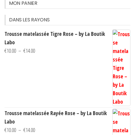
peuven
MON PANIER
être
choisi
DANS LES RAYONS
sur
Trousse matelassée Tigre Rose – by La Boutik
la
Labo
page
Plage
€
10.00
–
€
14.00
du
de
produi
prix :
€10.00
à
€14.00
Trousse matelassée Rayée Rose – by La Boutik
Labo
Plage
€
10.00
–
€
14.00