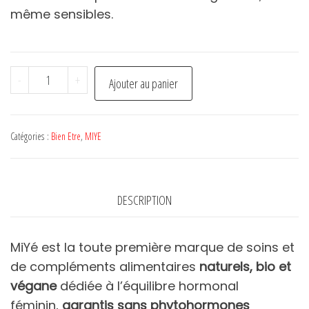
même sensibles.
quantité
-
+
Ajouter au panier
de
Emulsion
perfectrice
Catégories :
Bien Etre
,
MIYE
hydratante
-
MIYE
DESCRIPTION
MiYé est la toute première marque de soins et
de compléments alimentaires
naturels, bio et
végane
dédiée à l’équilibre hormonal
féminin,
garantis sans phytohormones