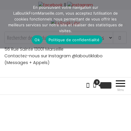
Aller
||
En poursuivant votre navigation sur
au
LaBoutikFromMarseille.com, vous acceptez l’utilisation de
contenu
cookies fonctionnels nous permettant de vous offrir les
meilleurs services sur notre site et réaliser des statistiques de
visites.
La Boutik Labo
La boutique de denicheur
Ok
Politique de confidentialité
de talents à Marseille en
Provence
56 Rue Sainte 13001 Marseille
Contactez-nous sur Instagram @laboutiklabo
(Messages + Appels)
0
€
0.00
Menu