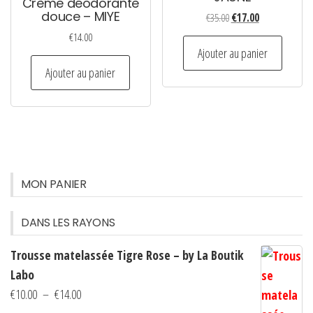
Crème déodorante
douce – MIYE
Le
Le
€
35.00
€
17.00
prix
prix
€
14.00
initial
actuel
Ajouter au panier
était :
est :
Ajouter au panier
€35.00.
€17.00.
MON PANIER
DANS LES RAYONS
Trousse matelassée Tigre Rose – by La Boutik
Labo
Plage
€
10.00
–
€
14.00
de