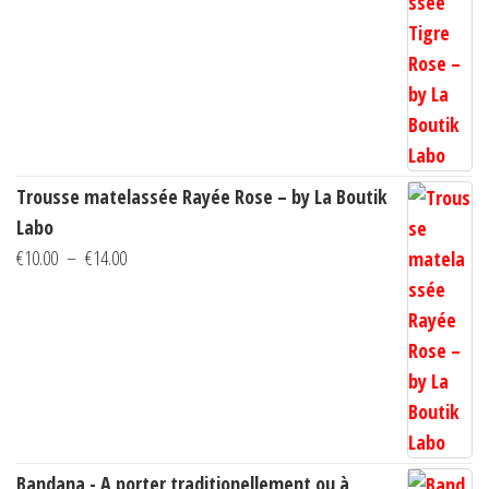
prix :
€10.00
à
€14.00
Trousse matelassée Rayée Rose – by La Boutik
Labo
Plage
€
10.00
–
€
14.00
de
prix :
€10.00
à
€14.00
Bandana - A porter traditionellement ou à