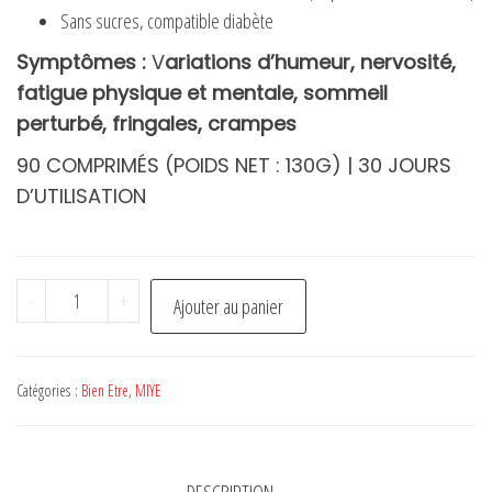
Sans sucres, compatible diabète
Symptômes :
V
ariations d’humeur, nervosité,
fatigue physique et mentale, sommeil
perturbé, fringales, crampes
90 COMPRIMÉS (POIDS NET : 130G) | 30 JOURS
D’UTILISATION
quantité
-
+
Ajouter au panier
de
Essentiel
Sérénité
Catégories :
Bien Etre
,
MIYE
-
MIYE