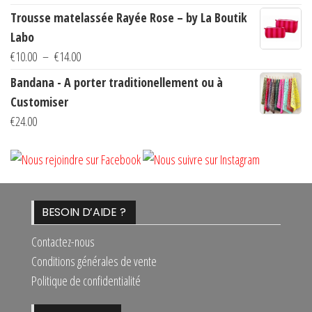
de
Trousse matelassée Rayée Rose – by La Boutik
prix :
Labo
€10.00
Plage
€
10.00
–
€
14.00
à
de
Bandana - A porter traditionellement ou à
€14.00
prix :
Customiser
€10.00
€
24.00
à
€14.00
BESOIN D’AIDE ?
Contactez-nous
Conditions générales de vente
Politique de confidentialité