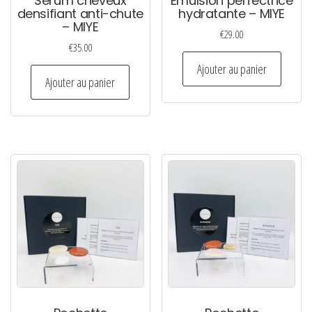
Serum cheveux
Emulsion perfectrice
densifiant anti-chute
hydratante – MIYE
– MIYE
€
29.00
€
35.00
Ajouter au panier
Ajouter au panier