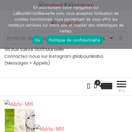
Aller
||
En poursuivant votre navigation sur
au
LaBoutikFromMarseille.com, vous acceptez l’utilisation de
contenu
cookies fonctionnels nous permettant de vous offrir les
meilleurs services sur notre site et réaliser des statistiques de
visites.
La Boutik Labo
La boutique de denicheur
Ok
Politique de confidentialité
de talents à Marseille en
Provence
56 Rue Sainte 13001 Marseille
Contactez-nous sur Instagram @laboutiklabo
(Messages + Appels)
0
€
0.00
Menu