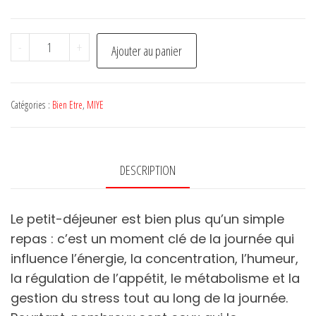
quantité
-
+
Ajouter au panier
de
Matcha
-
Catégories :
Bien Etre
,
MIYE
MIYE
DESCRIPTION
Le petit-déjeuner est bien plus qu’un simple
repas : c’est un moment clé de la journée qui
influence l’énergie, la concentration, l’humeur,
la régulation de l’appétit, le métabolisme et la
gestion du stress tout au long de la journée.