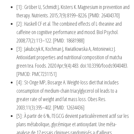
[1] : Gröber U, Schmidt J, Kisters K. Magnesium in prevention and
therapy. Nutrients. 2015;7(9):8199–8226. [PMID: 26404370]
[2] : Haskell CF et al. The combined effects of L-theanine and
caffeine on cognitive performance and mood. Biol Psychol.
2008;77(2):113–122. [PMID: 18681988]
[3] : Jakubczyk K, Kochman J, Kwiatkowska A, Antoniewicz J.
Antioxidant properties and nutritional composition of matcha
green tea. Foods. 2020 Apr;9(4):483. doi:10.3390/foods9040483.
[PMCID: PMC7231151]
[4] : St-Onge MP, Bosarge A. Weight-loss diet that includes
consumption of medium-chain triacylglycerol oil leads to a
greater rate of weight and fat mass loss. Obes Res.
2003;11(3):395–402. [PMID: 12634436]
[5] : À partir de 6 %, l’EGCG devient particulièrement actif sur les
plans métabolique, glycémique et antioxydant. Une méta-
analyse de 17 essais cliniques randomisés a d’ailleurs