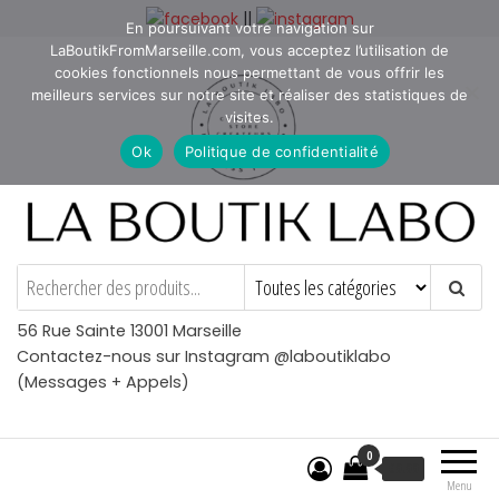
Aller
||
En poursuivant votre navigation sur
au
LaBoutikFromMarseille.com, vous acceptez l’utilisation de
contenu
cookies fonctionnels nous permettant de vous offrir les
meilleurs services sur notre site et réaliser des statistiques de
visites.
Ok
Politique de confidentialité
La Boutik Labo
La boutique de denicheur
de talents à Marseille en
Provence
56 Rue Sainte 13001 Marseille
Contactez-nous sur Instagram @laboutiklabo
(Messages + Appels)
0
€
0.00
Menu