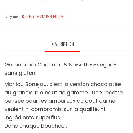
Granola
bio
Catégories :
Bien Etre
,
MIAM REPUBLIQUE
Chocolat
&
Noisettes-
DESCRIPTION
vegan-
sans
Granola bio Chocolat & Noisettes-vegan-
gluten
sans gluten
Marilou Bonejou, c’est la version chocolatée
du granola bio haut de gamme : une recette
pensée pour les amoureux du goût qui ne
veulent ni compromis sur la qualité, ni
ingrédients superflus.
Dans chaque bouchée :