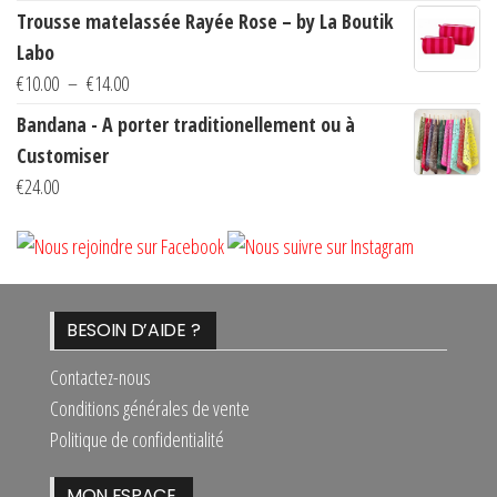
de
Trousse matelassée Rayée Rose – by La Boutik
prix :
Labo
€10.00
Plage
€
10.00
–
€
14.00
à
de
Bandana - A porter traditionellement ou à
€14.00
prix :
Customiser
€10.00
€
24.00
à
€14.00
BESOIN D’AIDE ?
Contactez-nous
Conditions générales de vente
Politique de confidentialité
MON ESPACE