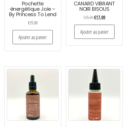
Pochette
CANARD VIBRANT
énergétique Joie –
NOIR BISOUS
By Princess To Lend
Le
Le
€
35.00
€
17.00
€
35.00
prix
prix
initial
actuel
Ajouter au panier
Ajouter au panier
était :
est :
€35.00.
€17.00.