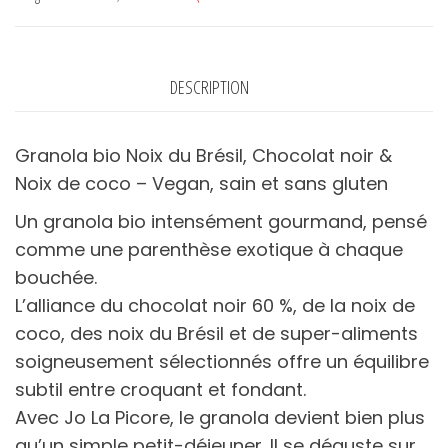
Noix
du
Brésil,
DESCRIPTION
Chocolat
noir
Granola bio Noix du Brésil, Chocolat noir &
&
Noix de coco – Vegan, sain et sans gluten
Noix
de
Un granola bio intensément gourmand, pensé
coco-
comme une parenthèse exotique à chaque
muesli
bouchée.
crunchy-
L’alliance du chocolat noir 60 %, de la noix de
vegan-
coco, des noix du Brésil et de super-aliments
sans
soigneusement sélectionnés offre un équilibre
gluten
subtil entre croquant et fondant.
Avec Jo La Picore, le granola devient bien plus
qu’un simple petit-déjeuner. Il se déguste sur