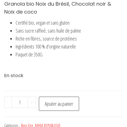
Granola bio Noix du Brésil, Chocolat noir &
Noix de coco
Certifié bio, vegan et sans gluten
Sans sucre raffiné, sans huile de palme
Riche en fibres, source de protéines
Ingrédients 100 % d’origine naturelle
Paquet de 350G
En stock
quantité
-
+
Ajouter au panier
de
Granola
bio
Catégories :
Bien Etre
,
MIAM REPUBLIQUE