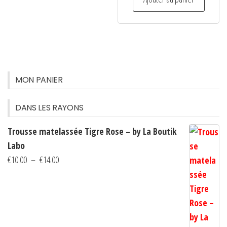
MON PANIER
DANS LES RAYONS
Trousse matelassée Tigre Rose – by La Boutik
Labo
Plage
€
10.00
–
€
14.00
de
prix :
€10.00
à