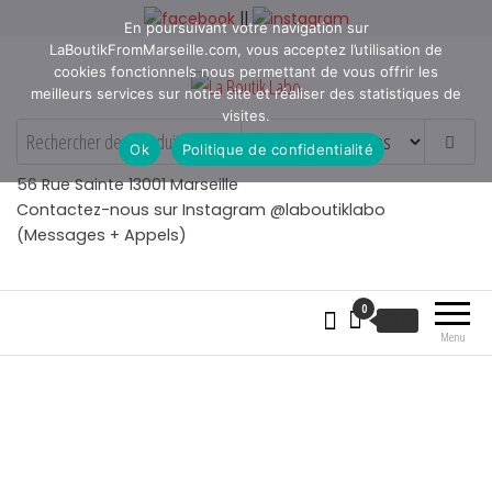
Aller
||
En poursuivant votre navigation sur
au
LaBoutikFromMarseille.com, vous acceptez l’utilisation de
contenu
cookies fonctionnels nous permettant de vous offrir les
meilleurs services sur notre site et réaliser des statistiques de
visites.
La Boutik Labo
La boutique de denicheur
Ok
Politique de confidentialité
de talents à Marseille en
Provence
56 Rue Sainte 13001 Marseille
Contactez-nous sur Instagram @laboutiklabo
(Messages + Appels)
0
€
0.00
Menu