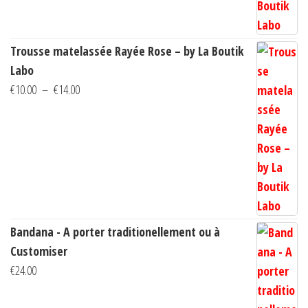
€14.00
Trousse matelassée Rayée Rose – by La Boutik
Labo
Plage
€
10.00
–
€
14.00
de
prix :
€10.00
à
€14.00
Bandana - A porter traditionellement ou à
Customiser
€
24.00